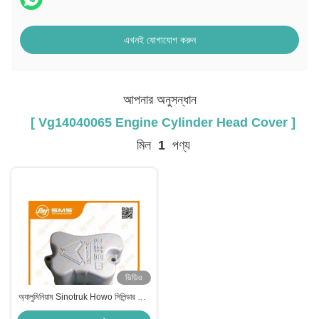
এখনই যোগাযোগ করুন
আপনার অনুসন্ধান
[ Vg14040065 Engine Cylinder Head Cover ]
মিল
1
পণ্য
ভিডিও
অ্যালুমিনিয়াম Sinotruk Howo সিলিন্ডার হেড
কভার VG14040065