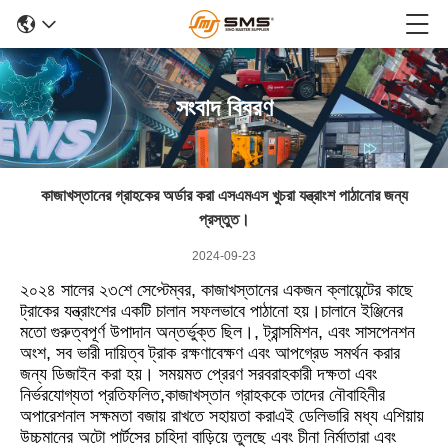
সংবাদ বিবরণ
কাজাখস্তানের গ্রাহকের অর্ডার করা এসএমএস খুচরা যন্ত্রাংশ পাঠানোর জন্য
প্রস্তুত।
2024-09-23
২০২৪ সালের ২৩শে সেপ্টেম্বর, কাজাখস্তানের একজন ক্লায়েন্টের কাছে
ট্রাকের যন্ত্রাংশের একটি চালান সফলভাবে পাঠানো হয়।চালানে ইঞ্জিনের
মতো গুরুত্বপূর্ণ উপাদান অন্তর্ভুক্ত ছিল।, ট্রান্সমিশন, এবং সাসপেনশন
অংশ, সব ভারী দায়িত্ব ট্রাক রক্ষণাবেক্ষণ এবং আপগ্রেড সমর্থন করার
জন্য ডিজাইন করা হয়। সময়মত প্রেরণ সরবরাহকারী দক্ষতা এবং
নির্ভরযোগ্যতা প্রতিফলিত,কাজাখস্তান গ্রাহককে তাদের নৌবাহিনীর
অপারেশনাল সক্ষমতা বজায় রাখতে সহায়তা করাএই ডেলিভারি মধ্য এশিয়ায়
উচ্চমানের অটো পার্টসের চাহিদা বাড়িয়ে তুলছে এবং চীনা নির্মাতারা এবং