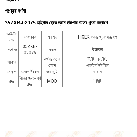
পণ্যের বর্ণনা
35ZXB-02075 হাইগার ব্রেক ড্রাম হাইগার বাসের খুচরা যন্ত্রাংশ
আইটেম
ভাঙ্গা ঢাক
মূল শব্দ
HIGER বাসের খুচরা যন্ত্রাংশ
নাম
35ZXB-
উচ্চতর
অংশ নং
মডেল
02075
অর্থপ্রদানের
টি/টি, এল/সি,
আকার
মেয়াদ
ওয়েস্টার্ন ইউনিয়ন
মোড়ক
এক্সপোর্ট কেস
ওয়ারেন্টি
6 মাস
চীনের গুরুত্বপূর্ণ
বন্দর
MOQ
1 পিসি
বন্দর