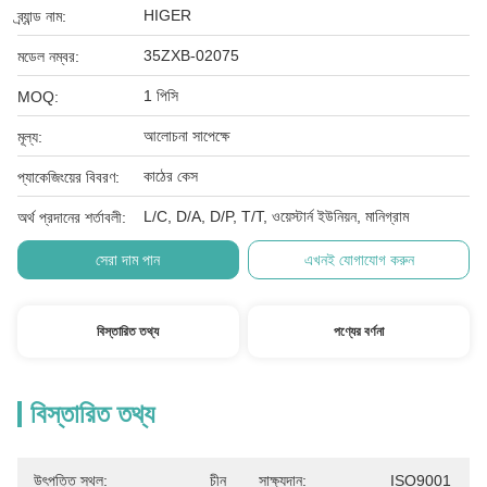
HIGER
ব্র্যান্ড নাম:
35ZXB-02075
মডেল নম্বর:
1 পিসি
MOQ:
আলোচনা সাপেক্ষে
মূল্য:
কাঠের কেস
প্যাকেজিংয়ের বিবরণ:
L/C, D/A, D/P, T/T, ওয়েস্টার্ন ইউনিয়ন, মানিগ্রাম
অর্থ প্রদানের শর্তাবলী:
সেরা দাম পান
এখনই যোগাযোগ করুন
বিস্তারিত তথ্য
পণ্যের বর্ণনা
বিস্তারিত তথ্য
উৎপত্তি স্থল:
চীন
সাক্ষ্যদান:
ISO9001