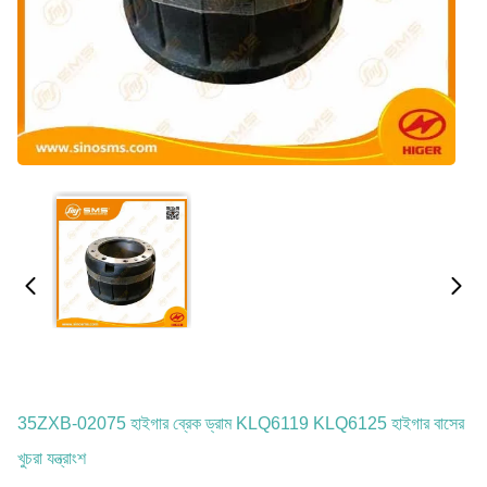
35ZXB-02075 হাইগার ব্রেক ড্রাম KLQ6119 KLQ6125 হাইগার বাসের
খুচরা যন্ত্রাংশ