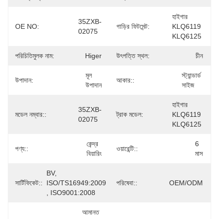
হাইগার 
35ZXB-
OE NO:
গাড়ির ফিটমেন্ট:
KLQ6119 
02075
KLQ6125
পরিচিতিমুলক নাম:
Higer
উৎপত্তি স্থল:
চীন
মূল 
স্ট্যান্ডার্ড 
উপাদান:
আকার::
উপাদান
সাইজ
হাইগার 
35ZXB-
মডেল নম্বার::
ট্রাক মডেল:
KLQ6119 
02075
KLQ6125
কেন্দ্র 
6 
পণ্য::
ওয়ারেন্টি::
বিয়ারিং
মাস
BV, 
সার্টিফিকেট::
ISO/TS16949:2009 
পরিষেবা::
OEM/ODM
, ISO9001:2008
আমানত 