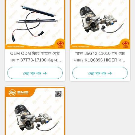
OEM ODM রিয়ার লাইসেন্স প্লেট
আসল 35G42-11010 বাস এয়ার
ল্যাম্প 37T73-17100 স্ট্যান্ডার্ড
ড্রায়ার KLQ6896 HIGER বাসের
সাইজ
খুচরা যন্ত্রাংশ
সেরা দাম পান
সেরা দাম পান