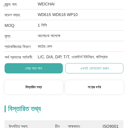
WEICHAI
ব্র্যান্ড নাম:
WD615 WD618 WP10
মডেল নম্বর:
1 পিসি
MOQ:
আলোচনা সাপেক্ষে
মূল্য:
কাঠের কেস
প্যাকেজিংয়ের বিবরণ:
L/C, D/A, D/P, T/T, ওয়েস্টার্ন ইউনিয়ন, মানিগ্রাম
অর্থ প্রদানের শর্তাবলী:
সেরা দাম পান
এখনই যোগাযোগ করুন
বিস্তারিত তথ্য
পণ্যের বর্ণনা
বিস্তারিত তথ্য
উৎপত্তি স্থল:
চীন
সাক্ষ্যদান:
ISO9001