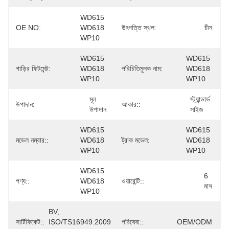
WD615 
OE NO:
WD618 
উৎপত্তি স্থল:
চীন
WP10
WD615 
WD615 
গাড়ির ফিটমেন্ট:
WD618 
পরিচিতিমুলক নাম:
WD618 
WP10
WP10
মূল 
স্ট্যান্ডার্ড 
উপাদান:
আকার::
উপাদান
সাইজ
WD615 
WD615 
মডেল নম্বার::
WD618 
ট্রাক মডেল:
WD618 
WP10
WP10
WD615 
6 
পণ্য::
WD618 
ওয়ারেন্টি::
মাস
WP10
BV, 
সার্টিফিকেট::
ISO/TS16949:2009 
পরিষেবা::
OEM/ODM