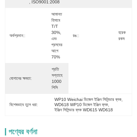
, ISO9001:2008
আমানত 
হিসাবে 
T/T 
30%, 
হরেক 
অর্থপ্রদান::
রঙ::
এবং 
রকম
প্রসবের 
আগে 
70%
প্রতি 
সপ্তাহে 
যোগানের ক্ষমতা:
1000 
পিসি
WP10 Weichai ডিজেল ইঞ্জিন সিলিন্ডার ব্লক
, 
বিশেষভাবে তুলে ধরা:
WD618 WP10 ডিজেল ইঞ্জিন ব্লক
, 
ইঞ্জিন সিলিন্ডার ব্লক WD615 WD618
পণ্যের বর্ণনা