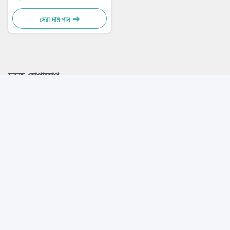
সেরা দাম পান
দ্রুত যোগাযোগ
ঠিকানা
A-410, Minghu Tiandi, No. 16, Minghu East Road, Lixia
District, Jinan
টেলিফোন
86-531-85608477
ই-মেইল
sales002@sinosms.com