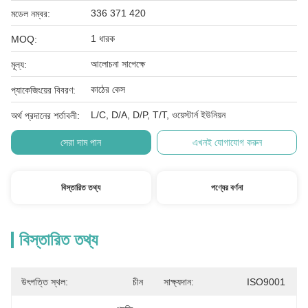
336 371 420
মডেল নম্বর:
1 ধারক
MOQ:
আলোচনা সাপেক্ষে
মূল্য:
কাঠের কেস
প্যাকেজিংয়ের বিবরণ:
L/C, D/A, D/P, T/T, ওয়েস্টার্ন ইউনিয়ন
অর্থ প্রদানের শর্তাবলী:
সেরা দাম পান
এখনই যোগাযোগ করুন
বিস্তারিত তথ্য
পণ্যের বর্ণনা
বিস্তারিত তথ্য
উৎপত্তি স্থল:
চীন
সাক্ষ্যদান:
ISO9001