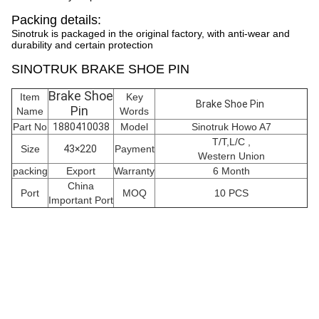
Packing details:
Sinotruk is packaged in the original factory, with anti-wear and
durability and certain protection
SINOTRUK BRAKE SHOE PIN
Brake Shoe
Item
Key
Brake Shoe Pin
Pin
Name
Words
Part No
1880410038
Model
Sinotruk Howo A7
T/T,L/C ,
Size
43×220
Payment
Western Union
packing
Export
Warranty
6 Month
China
Port
MOQ
10 PCS
Important Port