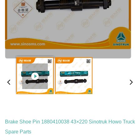
Brake Shoe Pin 1880410038 43×220 Sinotruk Howo Truck
Spare Parts