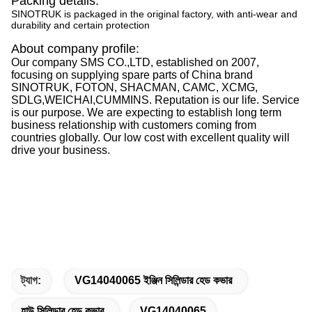
Packing details:
SINOTRUK is packaged in the original factory, with anti-wear and
durability and certain protection
About company profile:
Our company SMS CO.,LTD, established on 2007,
focusing on supplying spare parts of China brand
SINOTRUK, FOTON, SHACMAN, CAMC, XCMG,
SDLG,WEICHAI,CUMMINS. Reputation is our life. Service
is our purpose. We are expecting to establish long term
business relationship with customers coming from
countries globally. Our low cost with excellent quality will
drive your business.
ট্যাগ:
VG14040065 ইঞ্জিন সিলিন্ডার হেড কভার
হাউ সিলিন্ডার হেড কভার
VG14040065