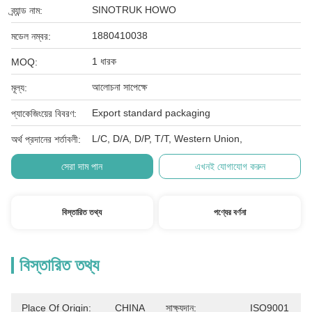
SINOTRUK HOWO
ব্র্যান্ড নাম:
1880410038
মডেল নম্বর:
1 ধারক
MOQ:
আলোচনা সাপেক্ষে
মূল্য:
Export standard packaging
প্যাকেজিংয়ের বিবরণ:
L/C, D/A, D/P, T/T, Western Union,
অর্থ প্রদানের শর্তাবলী:
সেরা দাম পান
এখনই যোগাযোগ করুন
বিস্তারিত তথ্য
পণ্যের বর্ণনা
বিস্তারিত তথ্য
Place Of Origin:
CHINA
সাক্ষ্যদান:
ISO9001