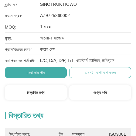
SINOTRUK HOWO
ব্র্যান্ড নাম:
AZ9725360002
মডেল নম্বর:
1 ধারক
MOQ:
আলোচনা সাপেক্ষে
মূল্য:
কাঠের কেস
প্যাকেজিংয়ের বিবরণ:
L/C, D/A, D/P, T/T, ওয়েস্টার্ন ইউনিয়ন, মানিগ্রাম
অর্থ প্রদানের শর্তাবলী:
সেরা দাম পান
এখনই যোগাযোগ করুন
বিস্তারিত তথ্য
পণ্যের বর্ণনা
বিস্তারিত তথ্য
উৎপত্তি স্থল:
চীন
সাক্ষ্যদান:
ISO9001