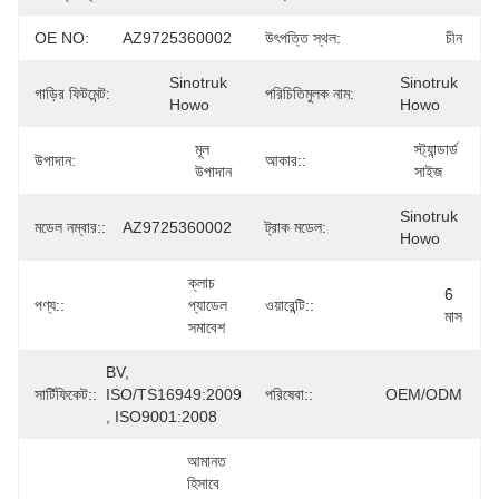
OE NO:
AZ9725360002
উৎপত্তি স্থল:
চীন
Sinotruk 
Sinotruk 
গাড়ির ফিটমেন্ট:
পরিচিতিমুলক নাম:
Howo
Howo
মূল 
স্ট্যান্ডার্ড 
উপাদান:
আকার::
উপাদান
সাইজ
Sinotruk 
মডেল নম্বার::
AZ9725360002
ট্রাক মডেল:
Howo
ক্লাচ 
6 
পণ্য::
প্যাডেল 
ওয়ারেন্টি::
মাস
সমাবেশ
BV, 
সার্টিফিকেট::
ISO/TS16949:2009 
পরিষেবা::
OEM/ODM
, ISO9001:2008
আমানত 
হিসাবে 