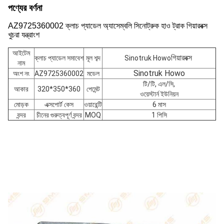
পণ্যের বর্ণনা
AZ9725360002 ক্লাচ প্যাডেল অ্যাসেম্বলি সিনোট্রুক হাও ট্রাক গিয়ারবক্স
খুচরা যন্ত্রাংশ
আইটেম
গিয়ারবক্স
ক্লাচ প্যাডেল সমাবেশ
মূল শব্দ
Sinotruk Howo
নাম
Sinotruk Howo
অংশ নং
AZ9725360002
মডেল
টি/টি, এল/সি,
আকার
320*350*360
পেমেন্ট
ওয়েস্টার্ন ইউনিয়ন
মোড়ক
এক্সপোর্ট কেস
ওয়ারেন্টি
6 মাস
বন্দর
চীনের গুরুত্বপূর্ণ বন্দর
MOQ
1 পিসি