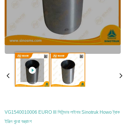
VG1540010006 EURO III সিলিন্ডার লাইনার Sinotruk Howo ট্রাক
ইঞ্জিন খুচরা যন্ত্রাংশ