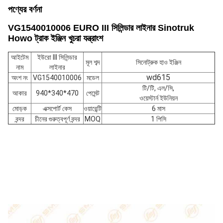
পণ্যের বর্ণনা
VG1540010006 EURO III সিলিন্ডার লাইনার Sinotruk
Howo ট্রাক ইঞ্জিন খুচরা যন্ত্রাংশ
আইটেম
ইউরো III সিলিন্ডার
মূল শব্দ
সিনোট্রুক হাও ইঞ্জিন
নাম
লাইনার
wd615
অংশ নং
VG1540010006
মডেল
টি/টি, এল/সি,
আকার
940*340*470
পেমেন্ট
ওয়েস্টার্ন ইউনিয়ন
মোড়ক
এক্সপোর্ট কেস
ওয়ারেন্টি
6 মাস
বন্দর
চীনের গুরুত্বপূর্ণ বন্দর
MOQ
1 পিসি