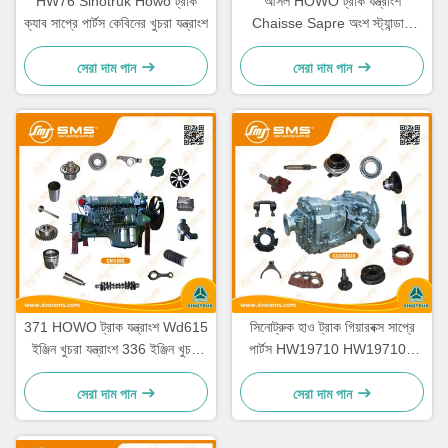
HW76 Sinotruk Howo ট্রাক
আসল HOWO ট্রাক যন্ত্রাংশ
ক্যাব সাপ্রে পার্টস কেবিনের খুচরা যন্ত্রাংশ
Chaisse Sapre অংশ স্ট্যান্ডার্ড
আকার
সেরা দাম পান
সেরা দাম পান
371 HOWO ট্রাক যন্ত্রাংশ Wd615
সিনোট্রুক হাও ট্রাক গিয়ারবক্স সাপ্রে
ইঞ্জিন খুচরা যন্ত্রাংশ 336 ইঞ্জিন খুচরা
পার্টস HW19710 HW19710T
যন্ত্রাংশ
HW19712
সেরা দাম পান
সেরা দাম পান