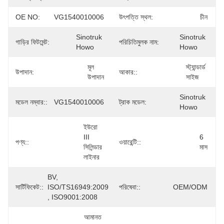
OE NO:
VG1540010006
উৎপত্তি স্থল:
চীন
Sinotruk 
Sinotruk 
গাড়ির ফিটমেন্ট:
পরিচিতিমুলক নাম:
Howo
Howo
মূল 
স্ট্যান্ডার্ড 
উপাদান:
আকার::
উপাদান
সাইজ
Sinotruk 
মডেল নম্বার::
VG1540010006
ট্রাক মডেল:
Howo
ইউরো 
III 
6 
পণ্য::
ওয়ারেন্টি::
সিলিন্ডার 
মাস
লাইনার
BV, 
সার্টিফিকেট::
ISO/TS16949:2009 
পরিষেবা::
OEM/ODM
, ISO9001:2008
আমানত 