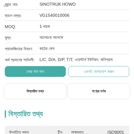
SINOTRUK HOWO
ব্র্যান্ড নাম:
VG1540010006
মডেল নম্বর:
1 ধারক
MOQ:
আলোচনা সাপেক্ষে
মূল্য:
কাঠের কেস
প্যাকেজিংয়ের বিবরণ:
L/C, D/A, D/P, T/T, ওয়েস্টার্ন ইউনিয়ন, মানিগ্রাম
অর্থ প্রদানের শর্তাবলী:
সেরা দাম পান
এখনই যোগাযোগ করুন
বিস্তারিত তথ্য
পণ্যের বর্ণনা
বিস্তারিত তথ্য
উৎপত্তি স্থল:
চীন
সাক্ষ্যদান:
ISO9001