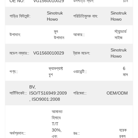
OE NO:
VG1560010029
উৎপত্তি স্থল:
চীন
Sinotruk 
Sinotruk 
গাড়ির ফিটমেন্ট:
পরিচিতিমুলক নাম:
Howo
Howo
মূল 
স্ট্যান্ডার্ড 
উপাদান:
আকার::
উপাদান
সাইজ
Sinotruk 
মডেল নম্বার::
VG1560010029
ট্রাক মডেল:
Howo
ক্যামশ্যাফ্ট 
6 
পণ্য::
ওয়ারেন্টি::
বুশ
মাস
BV, 
সার্টিফিকেট::
ISO/TS16949:2009 
পরিষেবা::
OEM/ODM
, ISO9001:2008
আমানত 
হিসাবে 
T/T 
30%, 
হরেক 
অর্থপ্রদান::
রঙ::
এবং 
রকম