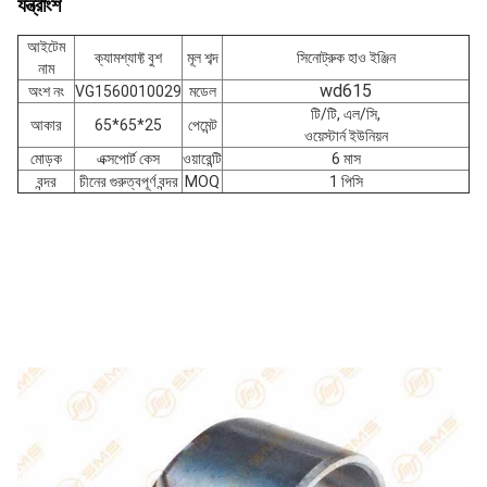
যন্ত্রাংশ
আইটেম
ক্যামশ্যাফ্ট বুশ
মূল শব্দ
সিনোট্রুক হাও ইঞ্জিন
নাম
wd615
অংশ নং
VG1560010029
মডেল
টি/টি, এল/সি,
আকার
65*65*25
পেমেন্ট
ওয়েস্টার্ন ইউনিয়ন
মোড়ক
এক্সপোর্ট কেস
ওয়ারেন্টি
6 মাস
বন্দর
চীনের গুরুত্বপূর্ণ বন্দর
MOQ
1 পিসি