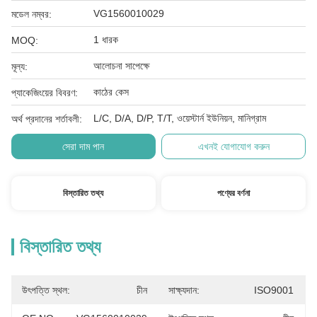
VG1560010029
মডেল নম্বর:
1 ধারক
MOQ:
আলোচনা সাপেক্ষে
মূল্য:
কাঠের কেস
প্যাকেজিংয়ের বিবরণ:
L/C, D/A, D/P, T/T, ওয়েস্টার্ন ইউনিয়ন, মানিগ্রাম
অর্থ প্রদানের শর্তাবলী:
সেরা দাম পান
এখনই যোগাযোগ করুন
বিস্তারিত তথ্য
পণ্যের বর্ণনা
বিস্তারিত তথ্য
উৎপত্তি স্থল:
চীন
সাক্ষ্যদান:
ISO9001