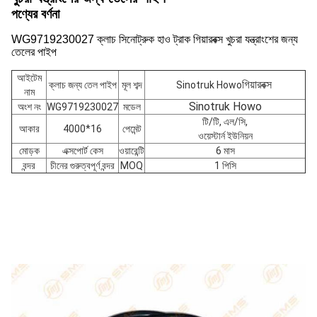
পণ্যের বর্ণনা
WG9719230027 ক্লাচ সিনোট্রুক হাও ট্রাক গিয়ারবক্স খুচরা যন্ত্রাংশের জন্য
তেলের পাইপ
আইটেম
গিয়ারবক্স
ক্লাচ জন্য তেল পাইপ
মূল শব্দ
Sinotruk Howo
নাম
Sinotruk Howo
অংশ নং
WG9719230027
মডেল
টি/টি, এল/সি,
আকার
4000*16
পেমেন্ট
ওয়েস্টার্ন ইউনিয়ন
মোড়ক
এক্সপোর্ট কেস
ওয়ারেন্টি
6 মাস
বন্দর
চীনের গুরুত্বপূর্ণ বন্দর
MOQ
1 পিসি