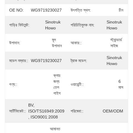
OE NO:
WG9719230027
উৎপত্তি স্থল:
চীন
Sinotruk 
Sinotruk 
গাড়ির ফিটমেন্ট:
পরিচিতিমুলক নাম:
Howo
Howo
মূল 
স্ট্যান্ডার্ড 
উপাদান:
আকার::
উপাদান
সাইজ
Sinotruk 
মডেল নম্বার::
WG9719230027
ট্রাক মডেল:
Howo
ক্লাচ 
জন্য 
6 
পণ্য::
ওয়ারেন্টি::
তেল 
মাস
পাইপ
BV, 
সার্টিফিকেট::
ISO/TS16949:2009 
পরিষেবা::
OEM/ODM
, ISO9001:2008
আমানত 