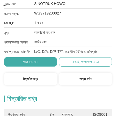
SINOTRUK HOWO
ব্র্যান্ড নাম:
WG9719230027
মডেল নম্বর:
1 ধারক
MOQ:
আলোচনা সাপেক্ষে
মূল্য:
কাঠের কেস
প্যাকেজিংয়ের বিবরণ:
L/C, D/A, D/P, T/T, ওয়েস্টার্ন ইউনিয়ন, মানিগ্রাম
অর্থ প্রদানের শর্তাবলী:
সেরা দাম পান
এখনই যোগাযোগ করুন
বিস্তারিত তথ্য
পণ্যের বর্ণনা
বিস্তারিত তথ্য
উৎপত্তি স্থল:
চীন
সাক্ষ্যদান:
ISO9001