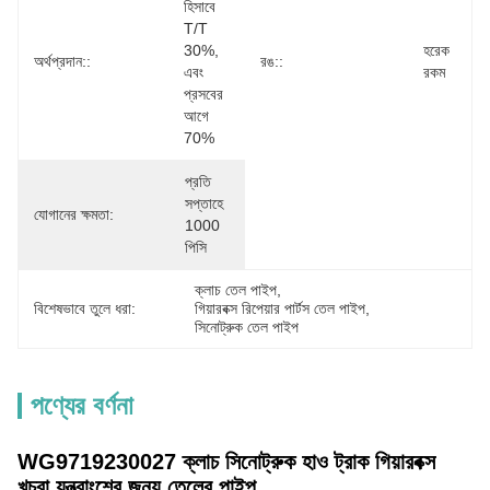
হিসাবে 
T/T 
30%, 
হরেক 
অর্থপ্রদান::
রঙ::
এবং 
রকম
প্রসবের 
আগে 
70%
প্রতি 
সপ্তাহে 
যোগানের ক্ষমতা:
1000 
পিসি
ক্লাচ তেল পাইপ
, 
বিশেষভাবে তুলে ধরা:
গিয়ারবক্স রিপেয়ার পার্টস তেল পাইপ
, 
সিনোট্রুক তেল পাইপ
পণ্যের বর্ণনা
WG9719230027 ক্লাচ সিনোট্রুক হাও ট্রাক গিয়ারবক্স
খুচরা যন্ত্রাংশের জন্য তেলের পাইপ