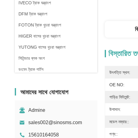
IVECO ট্রাক যন্ত্রাংশ
DFM ট্রাক যন্ত্রাংশ
FOTON ট্রাক খুচরা যন্ত্রাংশ
ব
HIGER বাসের খুচরা যন্ত্রাংশ
YUTONG বাসের খুচরা যন্ত্রাংশ
বিস্তারিত ত
সিলিন্ডার ব্লক অংশ
ডংফেং ট্রাক পার্টস
উৎপত্তি স্থল:
OE NO:
আমাদের সাথে যোগাযোগ
গাড়ির ফিটমেন্ট:
উপাদান:
Admine
মডেল নম্বার::
sales002@sinosms.com
পণ্য::
15610164058