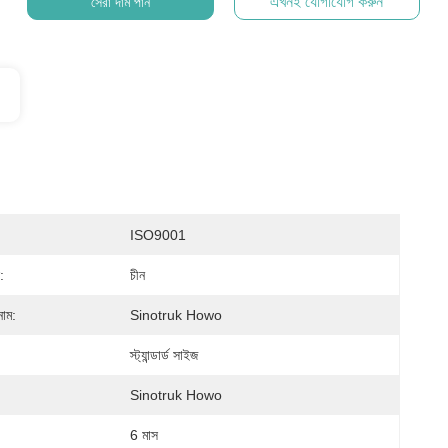
এখনই যোগাযোগ করুন
সেরা দাম পান
ISO9001
:
চীন
নাম:
Sinotruk Howo
স্ট্যান্ডার্ড সাইজ
Sinotruk Howo
6 মাস