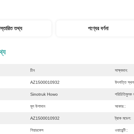
িস্তারিত তথ্য
পণ্যের বর্ণনা
থ্য
চীন
সাক্ষ্যদান:
AZ1500010932
উৎপত্তি স্থল
Sinotruk Howo
পরিচিতিমুলক 
মূল উপাদান
আকার::
AZ1500010932
ট্রাক মডেল:
গিয়ারকেস
ওয়ারেন্টি::