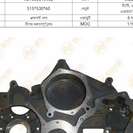
টি/টি, 
515*530*60
পেমেন্ট
ওয়েস্টার্
এক্সপোর্ট কেস
ওয়ারেন্টি
6 ম
চীনের গুরুত্বপূর্ণ বন্দর
MOQ
1 প