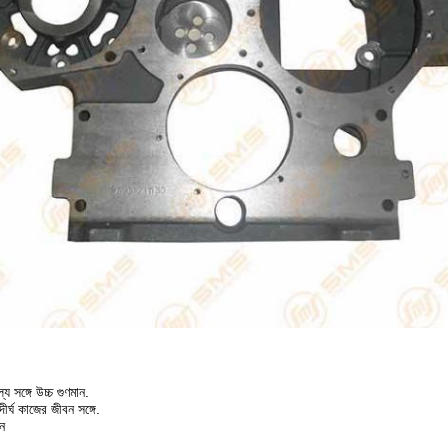
য সঙ্গে উচ্চ গুণমান.
র্ঘ কাজের জীবন সঙ্গে.
শন