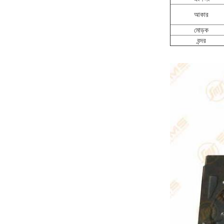
আকার
মোড়ক
বন্দর