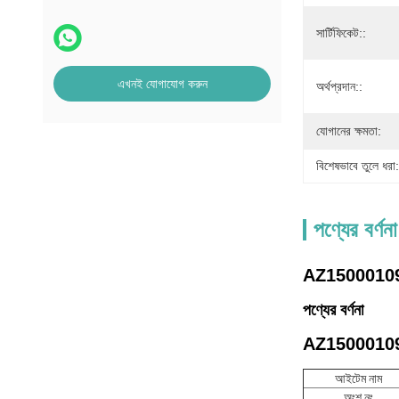
সার্টিফিকেট::
এখনই যোগাযোগ করুন
অর্থপ্রদান::
যোগানের ক্ষমতা:
বিশেষভাবে তুলে ধরা:
পণ্যের বর্ণনা
AZ1500010932 গি
পণ্যের বর্ণনা
AZ1500010
আইটেম নাম
অংশ নং