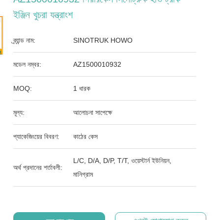
ইঞ্জিন খুচরা যন্ত্রাংশ
ব্র্যান্ড নাম:
SINOTRUK HOWO
মডেল নম্বর:
AZ1500010932
MOQ:
1 ধারক
মূল্য:
আলোচনা সাপেক্ষে
প্যাকেজিংয়ের বিবরণ:
কাঠের কেস
L/C, D/A, D/P, T/T, ওয়েস্টার্ন ইউনিয়ন,
অর্থ প্রদানের শর্তাবলী:
মানিগ্রাম