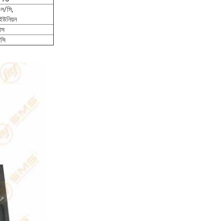
এল/সি,
ন ইউনিয়ন
াস
িসি