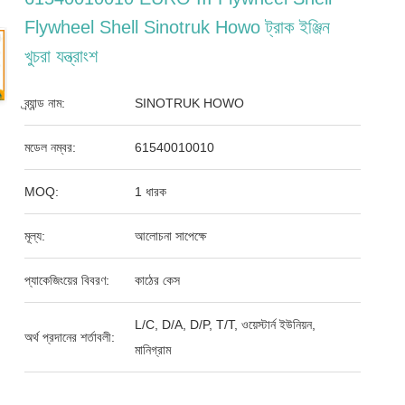
Flywheel Shell Sinotruk Howo ট্রাক ইঞ্জিন
খুচরা যন্ত্রাংশ
ব্র্যান্ড নাম:
SINOTRUK HOWO
মডেল নম্বর:
61540010010
MOQ:
1 ধারক
মূল্য:
আলোচনা সাপেক্ষে
প্যাকেজিংয়ের বিবরণ:
কাঠের কেস
L/C, D/A, D/P, T/T, ওয়েস্টার্ন ইউনিয়ন,
অর্থ প্রদানের শর্তাবলী:
মানিগ্রাম