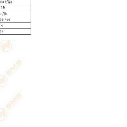
াও ইঞ্জিন
15
এল/সি,
ন ইউনিয়ন
াস
িসি