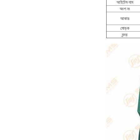
আইটেম নাম
অংশ নং
আকার
মোড়ক
বন্দর