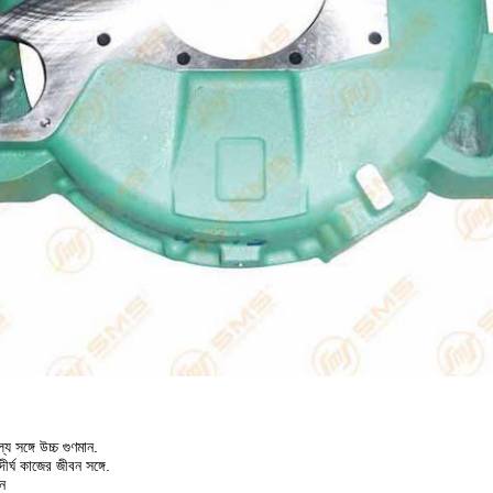
য সঙ্গে উচ্চ গুণমান.
র্ঘ কাজের জীবন সঙ্গে.
শন