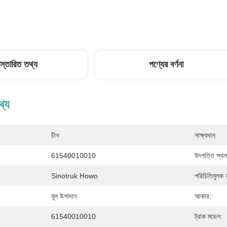
িস্তারিত তথ্য
পণ্যের বর্ণনা
থ্য
চীন
সাক্ষ্যদান:
61540010010
উৎপত্তি স্থল
Sinotruk Howo
পরিচিতিমুলক 
মূল উপাদান
আকার::
61540010010
ট্রাক মডেল: