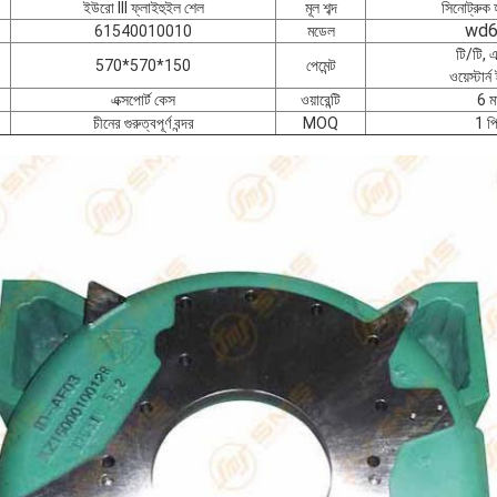
ইউরো III ফ্লাইহুইল শেল
মূল শব্দ
সিনোট্রুক হ
wd6
61540010010
মডেল
টি/টি, 
570*570*150
পেমেন্ট
ওয়েস্টার্
এক্সপোর্ট কেস
ওয়ারেন্টি
6 ম
চীনের গুরুত্বপূর্ণ বন্দর
MOQ
1 প