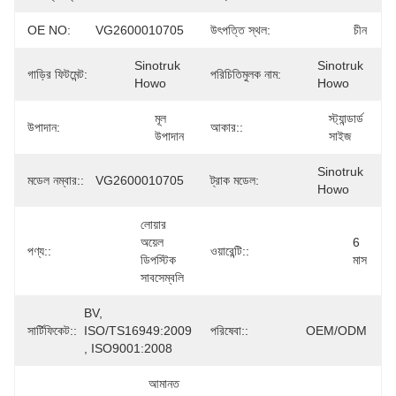
OE NO:
VG2600010705
উৎপত্তি স্থল:
চীন
Sinotruk 
Sinotruk 
গাড়ির ফিটমেন্ট:
পরিচিতিমুলক নাম:
Howo
Howo
মূল 
স্ট্যান্ডার্ড 
উপাদান:
আকার::
উপাদান
সাইজ
Sinotruk 
মডেল নম্বার::
VG2600010705
ট্রাক মডেল:
Howo
লোয়ার 
অয়েল 
6 
পণ্য::
ওয়ারেন্টি::
ডিপস্টিক 
মাস
সাবসেম্বলি
BV, 
সার্টিফিকেট::
ISO/TS16949:2009 
পরিষেবা::
OEM/ODM
, ISO9001:2008
আমানত 