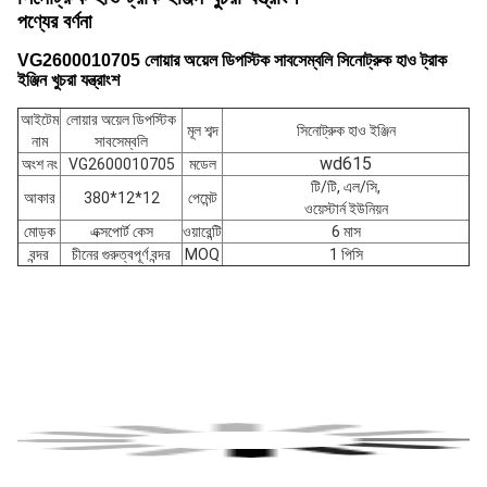
পণ্যের বর্ণনা
VG2600010705 লোয়ার অয়েল ডিপস্টিক সাবসেম্বলি সিনোট্রুক হাও ট্রাক
ইঞ্জিন খুচরা যন্ত্রাংশ
আইটেম
লোয়ার অয়েল ডিপস্টিক
মূল শব্দ
সিনোট্রুক হাও ইঞ্জিন
নাম
সাবসেম্বলি
wd615
অংশ নং
VG2600010705
মডেল
টি/টি, এল/সি,
আকার
380*12*12
পেমেন্ট
ওয়েস্টার্ন ইউনিয়ন
মোড়ক
এক্সপোর্ট কেস
ওয়ারেন্টি
6 মাস
বন্দর
চীনের গুরুত্বপূর্ণ বন্দর
MOQ
1 পিসি