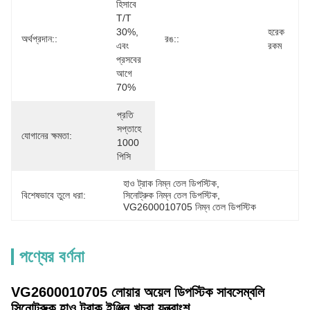
হিসাবে 
T/T 
30%, 
হরেক 
অর্থপ্রদান::
রঙ::
এবং 
রকম
প্রসবের 
আগে 
70%
প্রতি 
সপ্তাহে 
যোগানের ক্ষমতা:
1000 
পিসি
হাও ট্রাক নিম্ন তেল ডিপস্টিক
, 
বিশেষভাবে তুলে ধরা:
সিনোট্রুক নিম্ন তেল ডিপস্টিক
, 
VG2600010705 নিম্ন তেল ডিপস্টিক
পণ্যের বর্ণনা
VG2600010705 লোয়ার অয়েল ডিপস্টিক সাবসেম্বলি
সিনোট্রুক হাও ট্রাক ইঞ্জিন খুচরা যন্ত্রাংশ