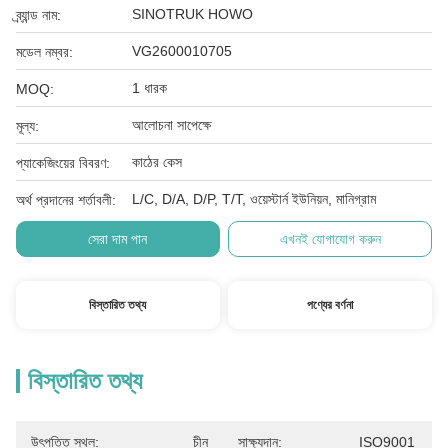
SINOTRUK HOWO
ব্র্যান্ড নাম:
VG2600010705
মডেল নম্বর:
1 ধারক
MOQ:
আলোচনা সাপেক্ষে
মূল্য:
কাঠের কেস
প্যাকেজিংয়ের বিবরণ:
L/C, D/A, D/P, T/T, ওয়েস্টার্ন ইউনিয়ন, মানিগ্রাম
অর্থ প্রদানের শর্তাবলী:
সেরা দাম পান
এখনই যোগাযোগ করুন
বিস্তারিত তথ্য
পণ্যের বর্ণনা
বিস্তারিত তথ্য
উৎপত্তি স্থল:
চীন
সাক্ষ্যদান:
ISO9001