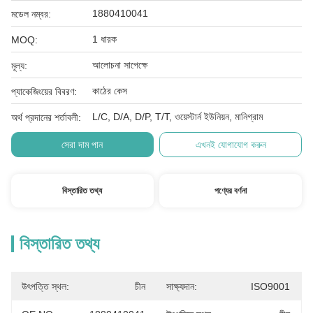
1880410041
মডেল নম্বর:
1 ধারক
MOQ:
আলোচনা সাপেক্ষে
মূল্য:
কাঠের কেস
প্যাকেজিংয়ের বিবরণ:
L/C, D/A, D/P, T/T, ওয়েস্টার্ন ইউনিয়ন, মানিগ্রাম
অর্থ প্রদানের শর্তাবলী:
সেরা দাম পান
এখনই যোগাযোগ করুন
বিস্তারিত তথ্য
পণ্যের বর্ণনা
বিস্তারিত তথ্য
উৎপত্তি স্থল:
চীন
সাক্ষ্যদান:
ISO9001