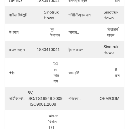
OE NO:
1880410041
উৎপত্তি স্থল:
চীন
Sinotruk 
Sinotruk 
গাড়ির ফিটমেন্ট:
পরিচিতিমুলক নাম:
Howo
Howo
মূল 
স্ট্যান্ডার্ড 
উপাদান:
আকার::
উপাদান
সাইজ
Sinotruk 
মডেল নম্বার::
1880410041
ট্রাক মডেল:
Howo
টাই 
রড 
6 
পণ্য::
ওয়ারেন্টি::
আর্ম 
মাস
বাম
BV, 
সার্টিফিকেট::
ISO/TS16949:2009 
পরিষেবা::
OEM/ODM
, ISO9001:2008
আমানত 
হিসাবে 
T/T 