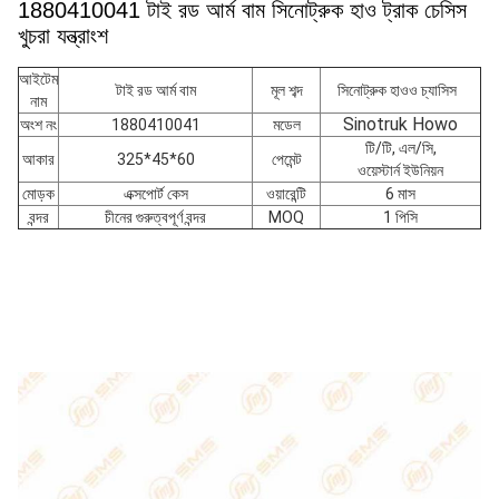
1880410041 টাই রড আর্ম বাম সিনোট্রুক হাও ট্রাক চেসিস
খুচরা যন্ত্রাংশ
আইটেম
টাই রড আর্ম বাম
মূল শব্দ
সিনোট্রুক হাওও চ্যাসিস
নাম
Sinotruk Howo
অংশ নং
1880410041
মডেল
টি/টি, এল/সি,
আকার
325*45*60
পেমেন্ট
ওয়েস্টার্ন ইউনিয়ন
মোড়ক
এক্সপোর্ট কেস
ওয়ারেন্টি
6 মাস
বন্দর
চীনের গুরুত্বপূর্ণ বন্দর
MOQ
1 পিসি