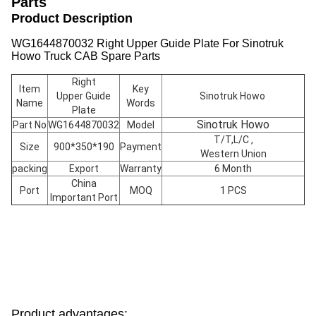
Parts
Product Description
WG1644870032 Right Upper Guide Plate For Sinotruk
Howo Truck CAB Spare Parts
Right
Item
Key
Upper Guide
Sinotruk Howo
Name
Words
Plate
Sinotruk Howo
Part No
WG1644870032
Model
T/T,L/C ,
Size
900*350*190
Payment
Western Union
packing
Export
Warranty
6 Month
China
Port
MOQ
1 PCS
Important Port
Product advantages: