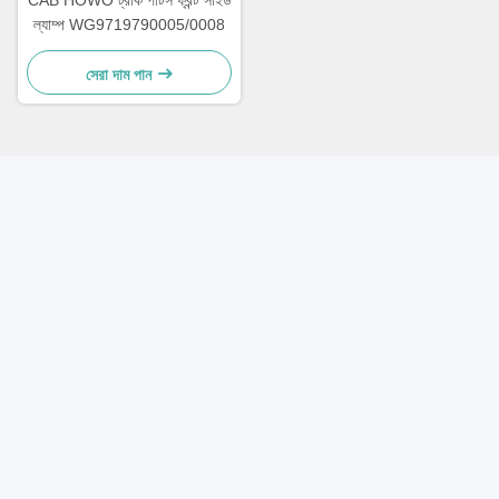
CAB HOWO ট্রাক পার্টস ফ্রন্ট সাইড
ল্যাম্প WG9719790005/0008
সেরা দাম পান
দ্রুত যোগাযোগ
ঠিকানা
A-410, Minghu Tiandi, No. 16, Minghu East Road, Lixia
District, Jinan
টেলিফোন
86-531-85608477
ই-মেইল
sales002@sinosms.com