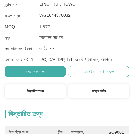
SINOTRUK HOWO
ব্র্যান্ড নাম:
WG1644870032
মডেল নম্বর:
1 ধারক
MOQ:
আলোচনা সাপেক্ষে
মূল্য:
কাঠের কেস
প্যাকেজিংয়ের বিবরণ:
L/C, D/A, D/P, T/T, ওয়েস্টার্ন ইউনিয়ন, মানিগ্রাম
অর্থ প্রদানের শর্তাবলী:
সেরা দাম পান
এখনই যোগাযোগ করুন
বিস্তারিত তথ্য
পণ্যের বর্ণনা
বিস্তারিত তথ্য
উৎপত্তি স্থল:
চীন
সাক্ষ্যদান:
ISO9001