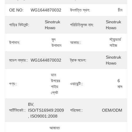
OE NO:
WG1644870032
উৎপত্তি স্থল:
চীন
Sinotruk 
Sinotruk 
গাড়ির ফিটমেন্ট:
পরিচিতিমুলক নাম:
Howo
Howo
মূল 
স্ট্যান্ডার্ড 
উপাদান:
আকার::
উপাদান
সাইজ
Sinotruk 
মডেল নম্বার::
WG1644870032
ট্রাক মডেল:
Howo
ডান 
উপরের 
6 
পণ্য::
ওয়ারেন্টি::
গাইড 
মাস
প্লেট
BV, 
সার্টিফিকেট::
ISO/TS16949:2009 
পরিষেবা::
OEM/ODM
, ISO9001:2008
আমানত 