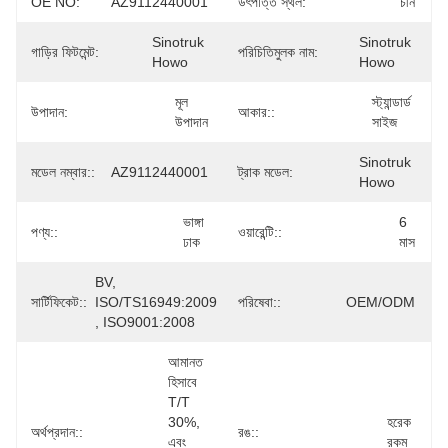
OE NO:
AZ9112440001
উৎপত্তি স্থল:
চীন
Sinotruk 
Sinotruk 
গাড়ির ফিটমেন্ট:
পরিচিতিমুলক নাম:
Howo
Howo
মূল 
স্ট্যান্ডার্ড 
উপাদান:
আকার::
উপাদান
সাইজ
Sinotruk 
মডেল নম্বার::
AZ9112440001
ট্রাক মডেল:
Howo
ভাঙ্গা 
6 
পণ্য::
ওয়ারেন্টি::
ঢাক
মাস
BV, 
সার্টিফিকেট::
ISO/TS16949:2009 
পরিষেবা::
OEM/ODM
, ISO9001:2008
আমানত 
হিসাবে 
T/T 
30%, 
হরেক 
অর্থপ্রদান::
রঙ::
এবং 
রকম