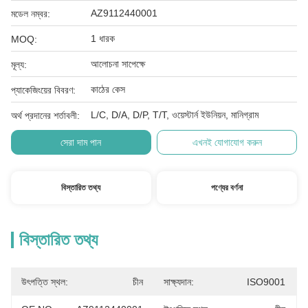
AZ9112440001
মডেল নম্বর:
1 ধারক
MOQ:
আলোচনা সাপেক্ষে
মূল্য:
কাঠের কেস
প্যাকেজিংয়ের বিবরণ:
L/C, D/A, D/P, T/T, ওয়েস্টার্ন ইউনিয়ন, মানিগ্রাম
অর্থ প্রদানের শর্তাবলী:
সেরা দাম পান
এখনই যোগাযোগ করুন
বিস্তারিত তথ্য
পণ্যের বর্ণনা
বিস্তারিত তথ্য
উৎপত্তি স্থল:
চীন
সাক্ষ্যদান:
ISO9001