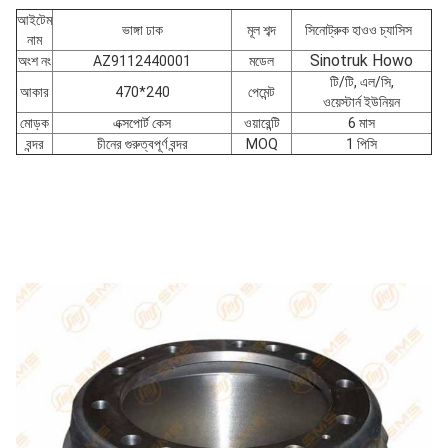
আইটেম
ভাঙ্গা ঢাক
মূল শব্দ
সিনোট্রুক হাওও চ্যাসিস
নাম
Sinotruk Howo
অংশ নং
AZ9112440001
মডেল
টি/টি, এল/সি,
আকার
470*240
পেমেন্ট
ওয়েস্টার্ন ইউনিয়ন
মোড়ক
এক্সপোর্ট কেস
ওয়ারেন্টি
6 মাস
বন্দর
চীনের গুরুত্বপূর্ণ বন্দর
MOQ
1 পিসি