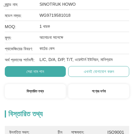
SINOTRUK HOWO
ব্র্যান্ড নাম:
WG9719581018
মডেল নম্বর:
1 ধারক
MOQ:
আলোচনা সাপেক্ষে
মূল্য:
কাঠের কেস
প্যাকেজিংয়ের বিবরণ:
L/C, D/A, D/P, T/T, ওয়েস্টার্ন ইউনিয়ন, মানিগ্রাম
অর্থ প্রদানের শর্তাবলী:
সেরা দাম পান
এখনই যোগাযোগ করুন
বিস্তারিত তথ্য
পণ্যের বর্ণনা
বিস্তারিত তথ্য
উৎপত্তি স্থল:
চীন
সাক্ষ্যদান:
ISO9001