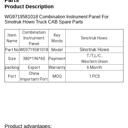
Parts
Product Description
WG9719581018 Combination Instrument Panel For
Sinotruk Howo Truck CAB Spare Parts
Combination
Item
Key
Instrument
Sinotruk Howo
Name
Words
Panel
Sinotruk Howo
Part No
WG9719581018
Model
T/T,L/C ,
Size
380*196*60
Payment
Western Union
packing
Export
Warranty
6 Month
China
Port
MOQ
1 PCS
Important Port
Product advantages: