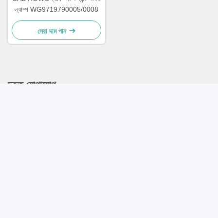
ল্যাম্প WG9719790005/0008
সেরা দাম পান
দ্রুত যোগাযোগ
ঠিকানা
A-410, Minghu Tiandi, No. 16, Minghu East Road, Lixia
District, Jinan
টেলিফোন
86-531-85608477
ই-মেইল
sales002@sinosms.com