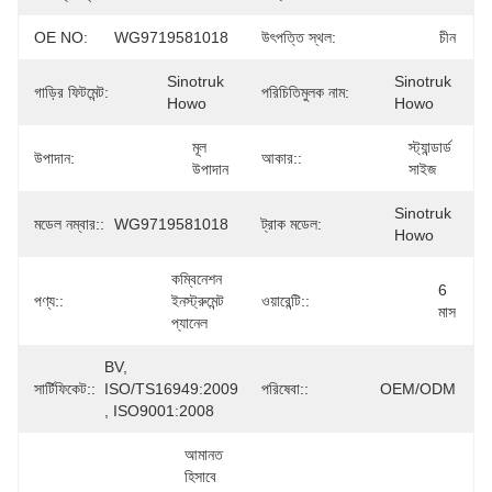
OE NO:
WG9719581018
উৎপত্তি স্থল:
চীন
Sinotruk 
Sinotruk 
গাড়ির ফিটমেন্ট:
পরিচিতিমুলক নাম:
Howo
Howo
মূল 
স্ট্যান্ডার্ড 
উপাদান:
আকার::
উপাদান
সাইজ
Sinotruk 
মডেল নম্বার::
WG9719581018
ট্রাক মডেল:
Howo
কম্বিনেশন 
6 
পণ্য::
ইনস্ট্রুমেন্ট 
ওয়ারেন্টি::
মাস
প্যানেল
BV, 
সার্টিফিকেট::
ISO/TS16949:2009 
পরিষেবা::
OEM/ODM
, ISO9001:2008
আমানত 
হিসাবে 