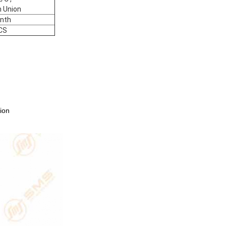
 Union
nth
CS
tion