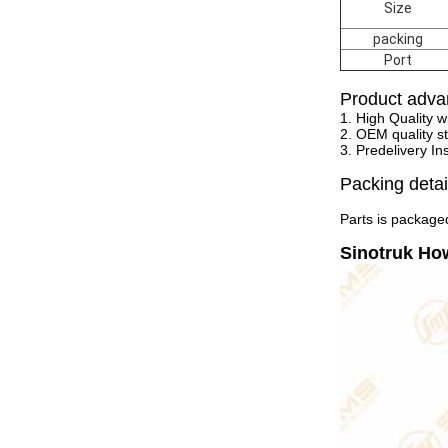
Size
packing
Port
Product adva
1. High Quality w
2. OEM quality st
3. Predelivery In
Packing detai
Parts is packaged
Sinotruk Ho