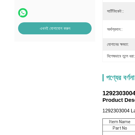
সার্টিফিকেট::
এখনই যোগাযোগ করুন
অর্থপ্রদান::
যোগানের ক্ষমতা:
বিশেষভাবে তুলে ধরা:
পণ্যের বর্ণনা
1292303004
Product De
1292303004 La
Item Name
Part No