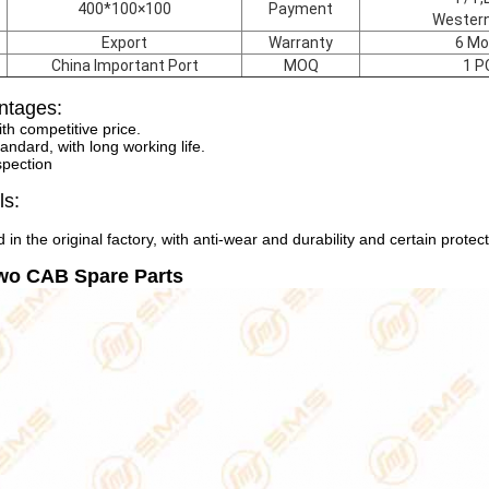
400*100×100
Payment
Western
Export
Warranty
6 Mo
China Important Port
MOQ
1 P
ntages:
ith competitive price.
andard, with long working life.
spection
ls:
 in the original factory, with anti-wear and durability and certain protec
wo CAB Spare Parts