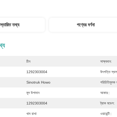
িস্তারিত তথ্য
পণ্যের বর্ণনা
থ্য
চীন
সাক্ষ্যদান:
1292303004
উৎপত্তি স্থল
Sinotruk Howo
পরিচিতিমুলক 
মূল উপাদান
আকার::
1292303004
ট্রাক মডেল:
খাদ রাখা
ওয়ারেন্টি::