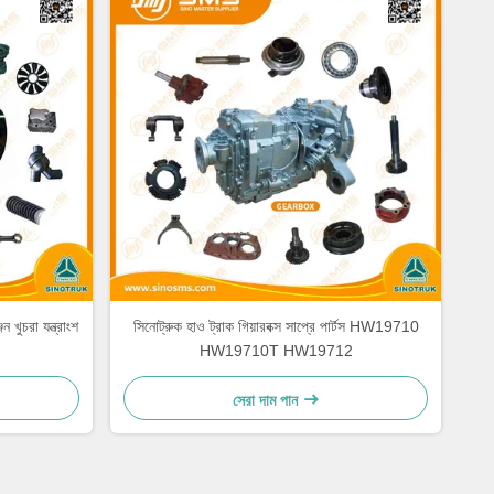
ুচরা যন্ত্রাংশ
সিনোট্রুক হাও ট্রাক গিয়ারবক্স সাপ্রে পার্টস HW19710
HW19710T HW19712
সেরা দাম পান