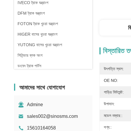
IVECO ট্রাক যন্ত্রাংশ
DFM ট্রাক যন্ত্রাংশ
FOTON ট্রাক খুচরা যন্ত্রাংশ
ব
HIGER বাসের খুচরা যন্ত্রাংশ
YUTONG বাসের খুচরা যন্ত্রাংশ
বিস্তারিত ত
সিলিন্ডার ব্লক অংশ
ডংফেং ট্রাক পার্টস
উৎপত্তি স্থল:
OE NO:
আমাদের সাথে যোগাযোগ
গাড়ির ফিটমেন্ট:
উপাদান:
Admine
মডেল নম্বার::
sales002@sinosms.com
পণ্য::
15610164058