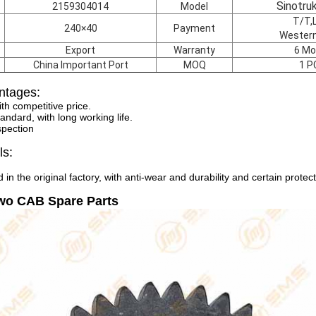
Sinotru
2159304014
Model
T/T,L
240×40
Payment
Western
Export
Warranty
6 Mo
China Important Port
MOQ
1 P
ntages:
ith competitive price.
andard, with long working life.
spection
ls:
 in the original factory, with anti-wear and durability and certain protec
wo CAB Spare Parts