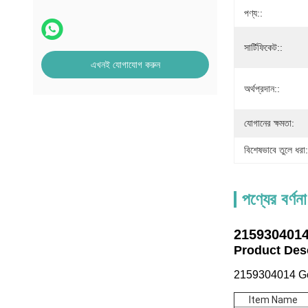
পণ্য::
সার্টিফিকেট::
এখনই যোগাযোগ করুন
অর্থপ্রদান::
যোগানের ক্ষমতা:
বিশেষভাবে তুলে ধরা:
পণ্যের বর্ণনা
2159304014
Product De
2159304014 Ge
Item Name