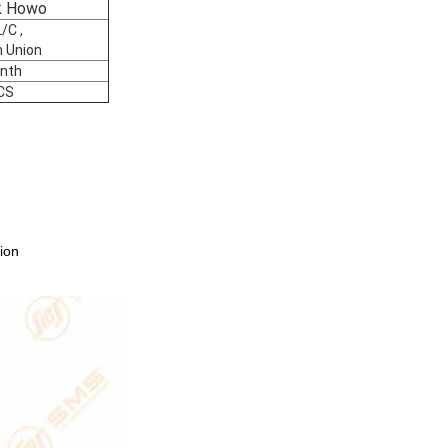
k Howo
/C ,
 Union
nth
CS
tion