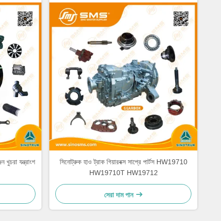
ুচরা যন্ত্রাংশ
সিনোট্রুক হাও ট্রাক গিয়ারবক্স সাপ্রে পার্টস HW19710
HW19710T HW19712
সেরা দাম পান