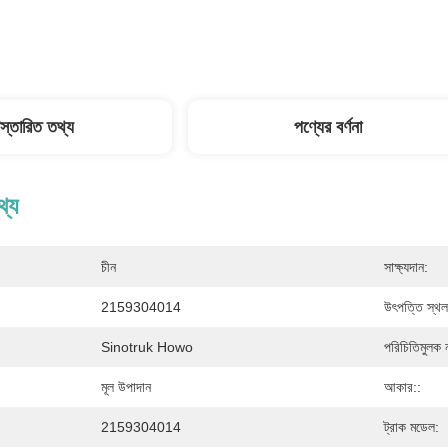
িস্তারিত তথ্য
পণ্যের বর্ণনা
থ্য
চীন
সাক্ষ্যদান:
2159304014
উৎপত্তি স্থল
Sinotruk Howo
পরিচিতিমুলক 
মূল উপাদান
আকার::
2159304014
ট্রাক মডেল: