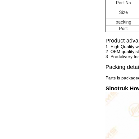
Part No
Size
packing
Port
Product adva
1. High Quality w
2. OEM quality st
3. Predelivery In
Packing detai
Parts is packaged
Sinotruk Ho