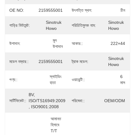
OE NO:
2159555001
উৎপত্তি স্থল:
চীন
Sinotruk 
Sinotruk 
গাড়ির ফিটমেন্ট:
পরিচিতিমুলক নাম:
Howo
Howo
মূল 
উপাদান:
আকার::
222×44
উপাদান
Sinotruk 
মডেল নম্বার::
2159555001
ট্রাক মডেল:
Howo
স্লাইডিং 
6 
পণ্য::
ওয়ারেন্টি::
হাতা
মাস
BV, 
সার্টিফিকেট::
ISO/TS16949:2009 
পরিষেবা::
OEM/ODM
, ISO9001:2008
আমানত 
হিসাবে 
T/T 