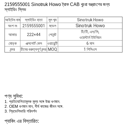
2159555001 Sinotruk Howo ট্রাক CAB খুচরা যন্ত্রাংশের জন্য
স্লাইডিং স্লিভ
আইটেম নাম
স্লাইডিং হাতা
মূল শব্দ
Sinotruk Howo
Sinotruk Howo
অংশ নং
2159555001
মডেল
টি/টি, এল/সি,
আকার
222×44
পেমেন্ট
ওয়েস্টার্ন ইউনিয়ন
মোড়ক
এক্সপোর্ট কেস
ওয়ারেন্টি
6 মাস
বন্দর
চীনের গুরুত্বপূর্ণ বন্দর
MOQ
1 পিসিএস
পণ্য সুবিধা:
1. প্রতিযোগিতামূলক মূল্য সঙ্গে উচ্চ গুণমান.
2. OEM গুণমান মান, দীর্ঘ কাজের জীবন সঙ্গে.
3. প্রিডেলিভারি পরিদর্শন
প্যাকিং এর বিস্তারিত: