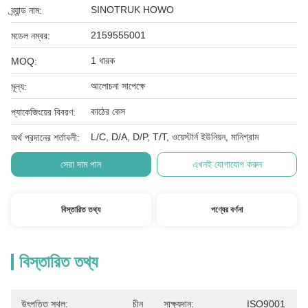
SINOTRUK HOWO
ব্র্যান্ড নাম:
2159555001
মডেল নম্বর:
1 ধারক
MOQ:
আলোচনা সাপেক্ষে
মূল্য:
কাঠের কেস
প্যাকেজিংয়ের বিবরণ:
L/C, D/A, D/P, T/T, ওয়েস্টার্ন ইউনিয়ন, মানিগ্রাম
অর্থ প্রদানের শর্তাবলী:
সেরা দাম পান
এখনই যোগাযোগ করুন
বিস্তারিত তথ্য
পণ্যের বর্ণনা
বিস্তারিত তথ্য
উৎপত্তি স্থল:
চীন
সাক্ষ্যদান:
ISO9001