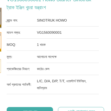
ট্রাক ইঞ্জিন খুচরা যন্ত্রাংশ
ব্র্যান্ড নাম:
SINOTRUK HOWO
মডেল নম্বর:
VG1560090001
MOQ:
1 ধারক
মূল্য:
আলোচনা সাপেক্ষে
প্যাকেজিংয়ের বিবরণ:
কাঠের কেস
L/C, D/A, D/P, T/T, ওয়েস্টার্ন ইউনিয়ন,
অর্থ প্রদানের শর্তাবলী:
মানিগ্রাম