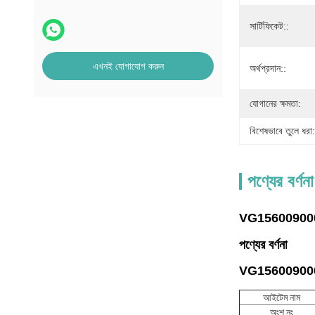
সার্টিফিকেট::
এখনই যোগাযোগ করুন
অর্থপ্রদান::
যোগানের ক্ষমতা:
বিশেষভাবে তুলে ধরা:
পণ্যের বর্ণনা
VG1560090001 স্
পণ্যের বর্ণনা
VG1560090001 স্
আইটেম নাম
অংশ নং