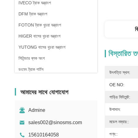
IVECO ট্রাক যন্ত্রাংশ
DFM ট্রাক যন্ত্রাংশ
FOTON ট্রাক খুচরা যন্ত্রাংশ
ব
HIGER বাসের খুচরা যন্ত্রাংশ
YUTONG বাসের খুচরা যন্ত্রাংশ
বিস্তারিত ত
সিলিন্ডার ব্লক অংশ
ডংফেং ট্রাক পার্টস
উৎপত্তি স্থল:
OE NO:
আমাদের সাথে যোগাযোগ
গাড়ির ফিটমেন্ট:
উপাদান:
Admine
মডেল নম্বার::
sales002@sinosms.com
পণ্য::
15610164058