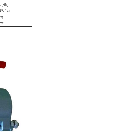
এল/সি,
ন ইউনিয়ন
াস
িসি