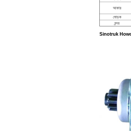
আকার
মোড়ক
বন্দর
Sinotruk Howo ট্র