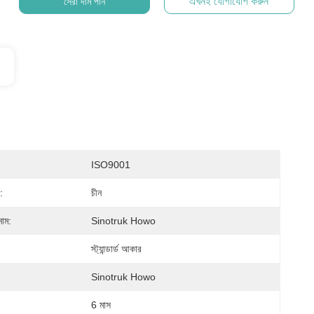
এখনই যোগাযোগ করুন
সেরা দাম পান
ISO9001
:
চীন
নাম:
Sinotruk Howo
স্ট্যান্ডার্ড আকার
Sinotruk Howo
6 মাস