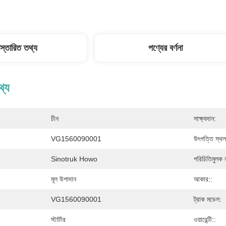
িস্তারিত তথ্য
পণ্যের বর্ণনা
থ্য
চীন
সাক্ষ্যদান:
VG1560090001
উৎপত্তি স্থল
Sinotruk Howo
পরিচিতিমুলক 
মূল উপাদান
আকার::
VG1560090001
ট্রাক মডেল:
স্টার্টার
ওয়ারেন্টি::