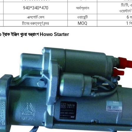
টি/টি, 
940*340*470
অর্থপ্রদান
ওয়েস্টার্
এক্সপোর্ট কেস
ওয়ারেন্টি
6 ম
চীনের গুরুত্বপূর্ণ বন্দর
MOQ
1 প
াক ইঞ্জিন খুচরা যন্ত্রাংশ Howo Starter