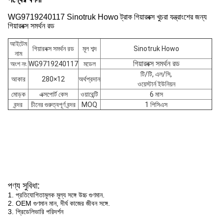
WG9719240117 Sinotruk Howo ট্রাক গিয়ারবক্স খুচরা যন্ত্রাংশের জন্য
গিয়ারবক্স সমর্থন রড
আইটেম
গিয়ারবক্স সমর্থন রড
মূল শব্দ
Sinotruk Howo
নাম
গিয়ারবক্স সমর্থন রড
অংশ নং
WG9719240117
মডেল
টি/টি, এল/সি,
আকার
280×12
অর্থপ্রদান
ওয়েস্টার্ন ইউনিয়ন
মোড়ক
এক্সপোর্ট কেস
ওয়ারেন্টি
6 মাস
বন্দর
চীনের গুরুত্বপূর্ণ বন্দর
MOQ
1 পিসিএস
পণ্য সুবিধা:
1. প্রতিযোগিতামূলক মূল্য সঙ্গে উচ্চ গুণমান.
2. OEM গুণমান মান, দীর্ঘ কাজের জীবন সঙ্গে.
3. প্রিডেলিভারি পরিদর্শন