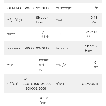
OEM NO:
WG9719240117
উৎপত্তি স্থল:
চীন
Sinotruk 
0.43 
গাড়ির ফিটমেন্ট:
ওজন:
Howo
কেজি
মূল 
280×12 
উপাদান:
SIZE:
উপাদান
মিমি
Sinotruk 
মডেল নম্বার::
WG9719240117
ট্রাক মডেল:
Howo
গিয়ারবক্স 
6 
পণ্য::
সমর্থন 
ওয়ারেন্টি::
মাস
রড
BV, 
সার্টিফিকেট::
ISO/TS16949:2009 
পরিষেবা::
OEM/ODM
, ISO9001:2008
আমানত 
হিসাবে 