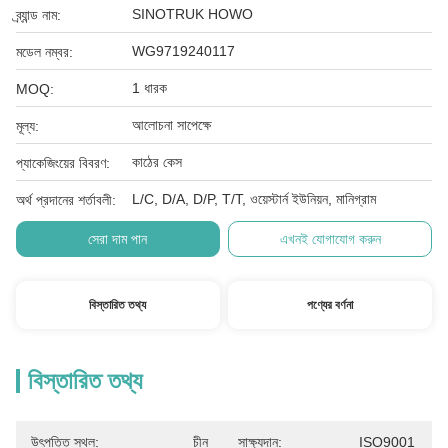
SINOTRUK HOWO
ব্র্যান্ড নাম:
WG9719240117
মডেল নম্বর:
1 ধারক
MOQ:
আলোচনা সাপেক্ষে
মূল্য:
কাঠের কেস
প্যাকেজিংয়ের বিবরণ:
L/C, D/A, D/P, T/T, ওয়েস্টার্ন ইউনিয়ন, মানিগ্রাম
অর্থ প্রদানের শর্তাবলী:
সেরা দাম পান
এখনই যোগাযোগ করুন
বিস্তারিত তথ্য
পণ্যের বর্ণনা
বিস্তারিত তথ্য
উৎপত্তি স্থল:
চীন
সাক্ষ্যদান:
ISO9001