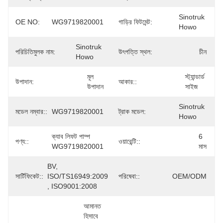
Sinotruk 
OE NO:
WG9719820001
গাড়ির ফিটমেন্ট:
Howo
Sinotruk 
পরিচিতিমুলক নাম:
উৎপত্তি স্থল:
চীন
Howo
মূল 
স্ট্যান্ডার্ড 
উপাদান:
আকার::
উপাদান
সাইজ
Sinotruk 
মডেল নম্বার::
WG9719820001
ট্রাক মডেল:
Howo
ক্যাব লিফট পাম্প 
6 
পণ্য::
ওয়ারেন্টি::
WG9719820001
মাস
BV, 
সার্টিফিকেট::
ISO/TS16949:2009 
পরিষেবা::
OEM/ODM
, ISO9001:2008
আমানত 
হিসাবে 