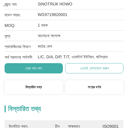
SINOTRUK HOWO
ব্র্যান্ড নাম:
WG9719820001
মডেল নম্বর:
1 ধারক
MOQ:
আলোচনা সাপেক্ষে
মূল্য:
কাঠের কেস
প্যাকেজিংয়ের বিবরণ:
L/C, D/A, D/P, T/T, ওয়েস্টার্ন ইউনিয়ন, মানিগ্রাম
অর্থ প্রদানের শর্তাবলী:
সেরা দাম পান
এখনই যোগাযোগ করুন
বিস্তারিত তথ্য
পণ্যের বর্ণনা
বিস্তারিত তথ্য
উৎপত্তি স্থল:
চীন
সাক্ষ্যদান:
ISO9001