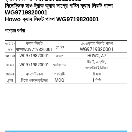
সিনোট্রুক হাও ট্রাক ক্যাব সাপ্রে পার্টস ক্যাব লিফট পাম্প
WG9719820001
Howo ক্যাব লিফট পাম্প WG9719820001
পণ্যের বর্ণনা
ক্যাব লিফট
ক্যাব লিফট পাম্প
আইটেম
হাওও
মূল শব্দ
পাম্প
WG9719820001
নাম
WG9719820001
অংশ নং
WG9719820001
মডেল
HOWO, A7
টি/টি, এল/সি,
আকার
WG9719820001
অর্থপ্রদান
ওয়েস্টার্ন ইউনিয়ন
মোড়ক
এক্সপোর্ট কেস
ওয়ারেন্টি
6 মাস
বন্দর
চীনের গুরুত্বপূর্ণ বন্দর
MOQ
1 পিসি