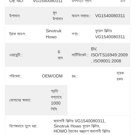
OE NO:
VG1540080311
উৎপত্তি স্থল:
চীন
মূল 
উপাদান:
মডেল নম্বার::
VG1540080311
উপাদান
Sinotruk 
ফুয়েল ফিল্টার 
ট্রাক মডেল:
পণ্য::
Howo
VG1540080311
BV, 
6 
ওয়ারেন্টি::
সার্টিফিকেট::
ISO/TS16949:2009 
মাস
, ISO9001:2008
হরেক 
পরিষেবা::
OEM/ODM
রঙ::
রকম
প্রতি 
সপ্তাহে 
যোগানের ক্ষমতা:
1000 
পিসি
জ্বালানী ফিল্টার VG1540080311
, 
বিশেষভাবে তুলে ধরা:
Sinotruk Howo ফুয়েল ফিল্টার
, 
HOWO ট্রাকের যন্ত্রাংশ জ্বালানী ফিল্টার