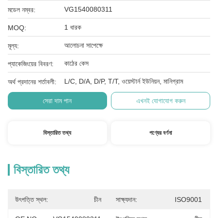
VG1540080311
মডেল নম্বর:
1 ধারক
MOQ:
আলোচনা সাপেক্ষে
মূল্য:
কাঠের কেস
প্যাকেজিংয়ের বিবরণ:
L/C, D/A, D/P, T/T, ওয়েস্টার্ন ইউনিয়ন, মানিগ্রাম
অর্থ প্রদানের শর্তাবলী:
সেরা দাম পান
এখনই যোগাযোগ করুন
বিস্তারিত তথ্য
পণ্যের বর্ণনা
বিস্তারিত তথ্য
উৎপত্তি স্থল:
চীন
সাক্ষ্যদান:
ISO9001