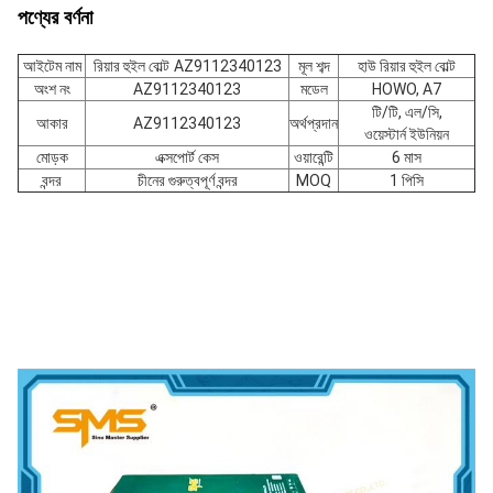
পণ্যের বর্ণনা
আইটেম নাম
রিয়ার হুইল বোল্ট
AZ9112340123
মূল শব্দ
হাউ রিয়ার হুইল বোল্ট
অংশ নং
AZ9112340123
মডেল
HOWO, A7
টি/টি, এল/সি,
আকার
AZ9112340123
অর্থপ্রদান
ওয়েস্টার্ন ইউনিয়ন
মোড়ক
এক্সপোর্ট কেস
ওয়ারেন্টি
6 মাস
বন্দর
চীনের গুরুত্বপূর্ণ বন্দর
MOQ
1 পিসি