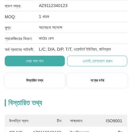
AZ9112340123
মডেল নম্বর:
1 ধারক
MOQ:
আলোচনা সাপেক্ষে
মূল্য:
কাঠের কেস
প্যাকেজিংয়ের বিবরণ:
L/C, D/A, D/P, T/T, ওয়েস্টার্ন ইউনিয়ন, মানিগ্রাম
অর্থ প্রদানের শর্তাবলী:
সেরা দাম পান
এখনই যোগাযোগ করুন
বিস্তারিত তথ্য
পণ্যের বর্ণনা
বিস্তারিত তথ্য
উৎপত্তি স্থল:
চীন
সাক্ষ্যদান:
ISO9001