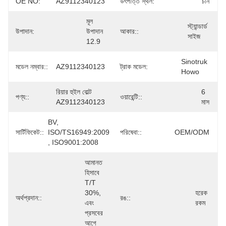
OE NO:
AZ9112340123
উৎপত্তি স্থল:
চীন
মূল 
স্ট্যান্ডার্ড 
উপাদান:
উপাদান 
আকার::
সাইজ
12.9
Sinotruk 
মডেল নম্বার::
AZ9112340123
ট্রাক মডেল:
Howo
রিয়ার হুইল বোল্ট 
6 
পণ্য::
ওয়ারেন্টি::
AZ9112340123
মাস
BV, 
সার্টিফিকেট::
ISO/TS16949:2009 
পরিষেবা::
OEM/ODM
, ISO9001:2008
আমানত 
হিসাবে 
T/T 
30%, 
হরেক 
অর্থপ্রদান::
রঙ::
এবং 
রকম
প্রসবের 
আগে 