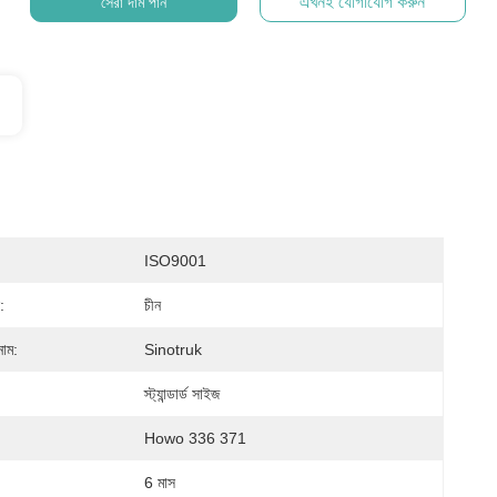
এখনই যোগাযোগ করুন
সেরা দাম পান
ISO9001
:
চীন
নাম:
Sinotruk
স্ট্যান্ডার্ড সাইজ
Howo 336 371
6 মাস