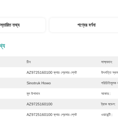
িস্তারিত তথ্য
পণ্যের বর্ণনা
থ্য
চীন
সাক্ষ্যদান:
AZ9725160100 ক্লাচ প্রেসার প্লেট
উৎপত্তি স্থল
Sinotruk Howo
পরিচিতিমুলক 
মূল উপাদান
আকার::
AZ9725160100
ট্রাক মডেল:
AZ9725160100 ক্লাচ প্রেসার প্লেট
ওয়ারেন্টি::