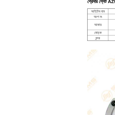
প্রেসার প্লেট 
আইটেম নাম
অংশ নং
আকার
মোড়ক
বন্দর