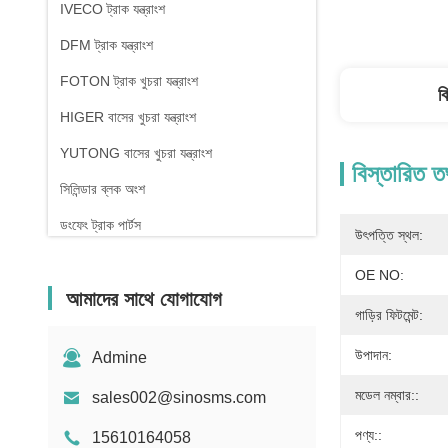
IVECO ট্রাক যন্ত্রাংশ
DFM ট্রাক যন্ত্রাংশ
FOTON ট্রাক খুচরা যন্ত্রাংশ
ব
HIGER বাসের খুচরা যন্ত্রাংশ
YUTONG বাসের খুচরা যন্ত্রাংশ
বিস্তারিত ত
সিলিন্ডার ব্লক অংশ
ডংফেং ট্রাক পার্টস
উৎপত্তি স্থল:
OE NO:
আমাদের সাথে যোগাযোগ
গাড়ির ফিটমেন্ট:
উপাদান:
Admine
মডেল নম্বার::
sales002@sinosms.com
পণ্য::
15610164058