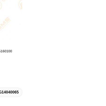
9725160100
G14040065