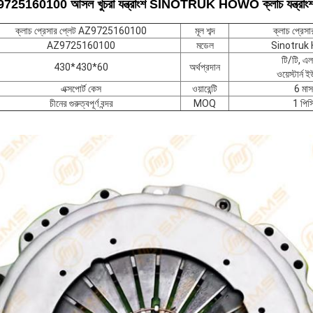
AZ9725160100 আসল খুচরা যন্ত্রাংশ SINOTRUK HOWO ক্লাচ যন্ত্রাং
ক্লাচ প্রেসার প্লেট AZ9725160100
মূল শব্দ
ক্লাচ প্রেসা
AZ9725160100
মডেল
Sinotruk
টি/টি, এল
430*430*60
অর্থপ্রদান
ওয়েস্টার্ন 
এক্সপোর্ট কেস
ওয়ারেন্টি
6 মাস
চীনের গুরুত্বপূর্ণ বন্দর
MOQ
1 পিস