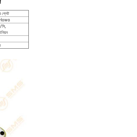
শ
র প্লেট
 Howo
/সি,
ইউনিয়ন
ি