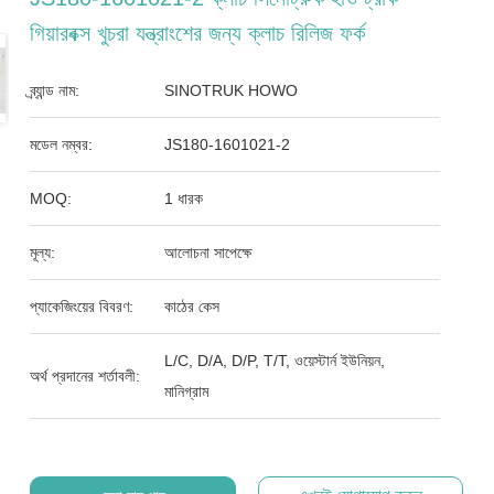
গিয়ারবক্স খুচরা যন্ত্রাংশের জন্য ক্লাচ রিলিজ ফর্ক
ব্র্যান্ড নাম:
SINOTRUK HOWO
মডেল নম্বর:
JS180-1601021-2
MOQ:
1 ধারক
মূল্য:
আলোচনা সাপেক্ষে
প্যাকেজিংয়ের বিবরণ:
কাঠের কেস
L/C, D/A, D/P, T/T, ওয়েস্টার্ন ইউনিয়ন,
অর্থ প্রদানের শর্তাবলী:
মানিগ্রাম