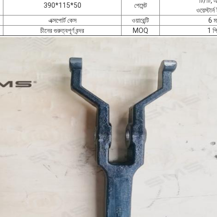
টি/টি, 
390*115*50
পেমেন্ট
ওয়েস্টার্
এক্সপোর্ট কেস
ওয়ারেন্টি
6 ম
চীনের গুরুত্বপূর্ণ বন্দর
MOQ
1 প