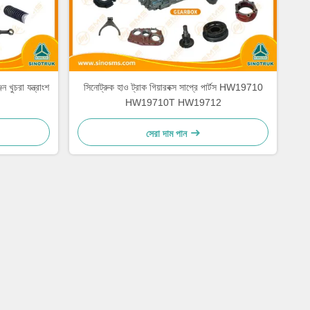
ুচরা যন্ত্রাংশ
সিনোট্রুক হাও ট্রাক গিয়ারবক্স সাপ্রে পার্টস HW19710
HW19710T HW19712
সেরা দাম পান