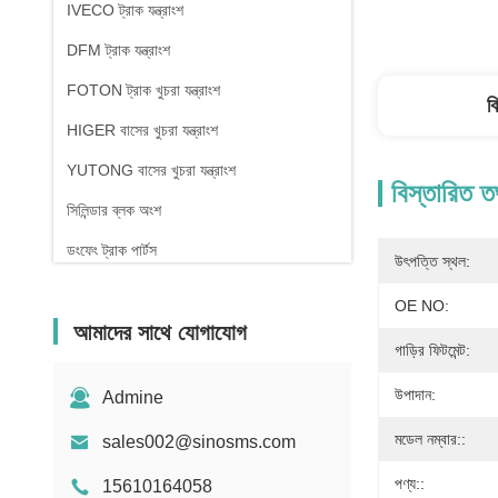
IVECO ট্রাক যন্ত্রাংশ
DFM ট্রাক যন্ত্রাংশ
FOTON ট্রাক খুচরা যন্ত্রাংশ
ব
HIGER বাসের খুচরা যন্ত্রাংশ
YUTONG বাসের খুচরা যন্ত্রাংশ
বিস্তারিত ত
সিলিন্ডার ব্লক অংশ
ডংফেং ট্রাক পার্টস
উৎপত্তি স্থল:
OE NO:
আমাদের সাথে যোগাযোগ
গাড়ির ফিটমেন্ট:
উপাদান:
Admine
মডেল নম্বার::
sales002@sinosms.com
পণ্য::
15610164058