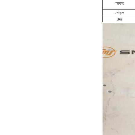
আকার
মোড়ক
বন্দর