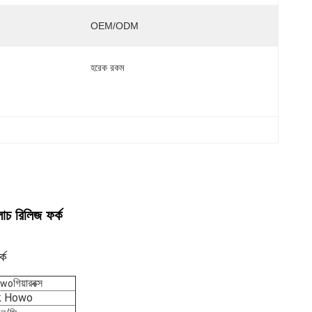
OEM/ODM
হরেক রকম
াচ রিলিজ ফর্ক
্ক
গিয়ারবক্স
owo
k Howo