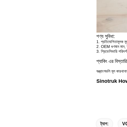
পণ্য সুবিধা:
1. প্রতিযোগিতামূলক মূল্
2. OEM গুণমান মান, দী
3. প্রিডেলিভারি পরিদর্
প্যাকিং এর বিস্তার
যন্ত্রাংশগুলি মূল কারখান
Sinotruk Howo গিয
ট্যাগ:
VG