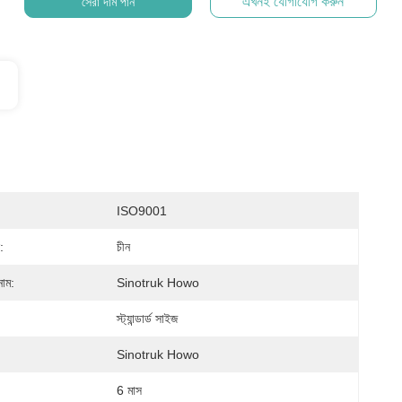
এখনই যোগাযোগ করুন
সেরা দাম পান
ISO9001
:
চীন
নাম:
Sinotruk Howo
স্ট্যান্ডার্ড সাইজ
Sinotruk Howo
6 মাস