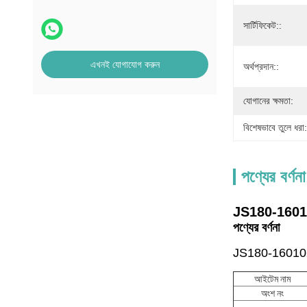
সার্টিফিকেট::
এখনই যোগাযোগ করুন
অর্থপ্রদান::
যোগানের ক্ষমতা:
বিশেষভাবে তুলে ধরা:
পণ্যের বর্ণনা
JS180-1601021-2
পণ্যের বর্ণনা
JS180-1601021-2 ক
আইটেম নাম
অংশ নং