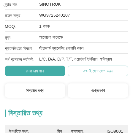
SINOTRUK
ব্র্যান্ড নাম:
WG9725240107
মডেল নম্বর:
1 ধারক
MOQ:
আলোচনা সাপেক্ষে
মূল্য:
স্ট্যান্ডার্ড প্যাকেজিং রপ্তানি করুন
প্যাকেজিংয়ের বিবরণ:
L/C, D/A, D/P, T/T, ওয়েস্টার্ন ইউনিয়ন, মানিগ্রাম
অর্থ প্রদানের শর্তাবলী:
সেরা দাম পান
এখনই যোগাযোগ করুন
বিস্তারিত তথ্য
পণ্যের বর্ণনা
বিস্তারিত তথ্য
উৎপত্তি স্থল:
চীন
সাক্ষ্যদান:
ISO9001