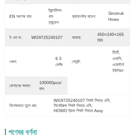
ট্রান্সমিশন 
Sinotruk 
EN অংশের নাম:
খাদ 
অ্যাডাপ্টার মডেল:
Howo
হ্যান্ডেল
450×240×165 
ই এম নং:
WG9725240107
আকার:
মিমি
টি/টি, 
6.3 
এল/সি, 
ওজন:
পেমেন্ট:
কেজি
ওয়েস্টার্ন 
ইউনিয়ন
100000pcs/ 
যোগানের ক্ষমতা:
মাস
WG9725240107 শিফট লিভার এসি
, 
বিশেষভাবে তুলে ধরা:
সিনোট্রুক শিফট লিভার এসি
, 
HOWO ট্রাক শিফট লিভার Assy
পণ্যের বর্ণনা