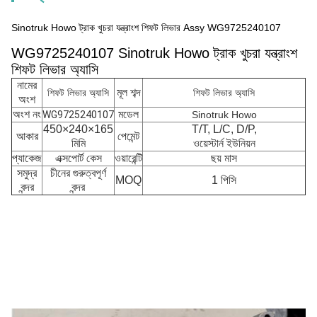
Sinotruk Howo ট্রাক খুচরা যন্ত্রাংশ শিফট লিভার Assy WG9725240107
WG9725240107 Sinotruk Howo ট্রাক খুচরা যন্ত্রাংশ
শিফট লিভার অ্যাসি
নামের
মূল শব্দ
শিফট লিভার অ্যাসি
শিফট লিভার অ্যাসি
অংশ
অংশ নং
মডেল
WG9725240107
Sinotruk Howo
450×240×165
T/T, L/C, D/P,
আকার
পেমেন্ট
মিমি
ওয়েস্টার্ন ইউনিয়ন
প্যাকেজ
এক্সপোর্ট কেস
ওয়ারেন্টি
ছয় মাস
সমুদ্র
চীনের গুরুত্বপূর্ণ
MOQ
1 পিসি
বন্দর
বন্দর