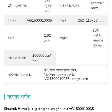
তেল 
Sinotruk 
EN অংশের নাম:
কুলার 
অ্যাডাপ্টার মডেল:
Howo
কোর
ই এম নং:
VG1500010035
আকার:
252×118×50mm
টি/টি, 
2.82 
এল/সি, 
ওজন:
পেমেন্ট:
কেজি
ওয়েস্টার্ন 
ইউনিয়ন
100000pcs/ 
যোগানের ক্ষমতা:
মাস
হাও ট্রাক অয়েল কুলার কোর
, 
বিশেষভাবে তুলে ধরা:
সিনোট্রুক তেল কুলার কোর
, 
VG1500010035 তেল কুলার কোর
পণ্যের বর্ণনা
Sinotruk Howo ট্রাক খুচরা যন্ত্রাংশ তেল কুলার কোর VG1500010035