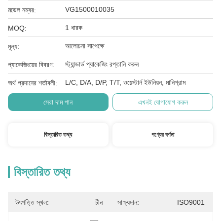
VG1500010035
মডেল নম্বর:
1 ধারক
MOQ:
আলোচনা সাপেক্ষে
মূল্য:
স্ট্যান্ডার্ড প্যাকেজিং রপ্তানি করুন
প্যাকেজিংয়ের বিবরণ:
L/C, D/A, D/P, T/T, ওয়েস্টার্ন ইউনিয়ন, মানিগ্রাম
অর্থ প্রদানের শর্তাবলী:
সেরা দাম পান
এখনই যোগাযোগ করুন
বিস্তারিত তথ্য
পণ্যের বর্ণনা
বিস্তারিত তথ্য
উৎপত্তি স্থল:
চীন
সাক্ষ্যদান:
ISO9001