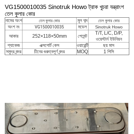
VG1500010035 Sinotruk Howo ট্রাক খুচরা যন্ত্রাংশ
তেল কুলার কোর
নামের অংশ
মূল শব্দ
তেল কুলার কোর
তেল কুলার কোর
অংশ নং
মডেল
VG1500010035
Sinotruk Howo
T/T, L/C, D/P,
আকার
252×118×50mm
পেমেন্ট
ওয়েস্টার্ন ইউনিয়ন
প্যাকেজ
এক্সপোর্ট কেস
ওয়ারেন্টি
ছয় মাস
সমুদ্র বন্দর
চীনের গুরুত্বপূর্ণ বন্দর
MOQ
1 পিসি