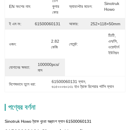
তেল 
Sinotruk 
EN অংশের নাম:
কুলার 
অ্যাডাপ্টার মডেল:
Howo
কোর
ই এম নং:
61500060131
আকার:
252×118×50mm
টি/টি, 
2.82 
এল/সি, 
ওজন:
পেমেন্ট:
কেজি
ওয়েস্টার্ন 
ইউনিয়ন
100000pcs/ 
যোগানের ক্ষমতা:
মাস
61500060131 ফ্যান
, 
বিশেষভাবে তুলে ধরা:
৬১৫০০০৬০১৩১ হাও ট্রাক রিপেয়ার পার্টস ফ্যান
পণ্যের বর্ণনা
Sinotruk Howo ট্রাক খুচরা যন্ত্রাংশ ফ্যান 61500060131