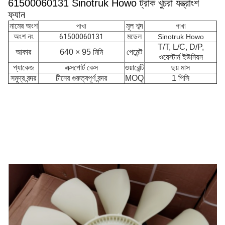
61500060131 Sinotruk Howo ট্রাক খুচরা যন্ত্রাংশ
ফ্যান
নামের অংশ
মূল শব্দ
পাখা
পাখা
অংশ নং
মডেল
61500060131
Sinotruk Howo
T/T, L/C, D/P,
আকার
640 × 95 মিমি
পেমেন্ট
ওয়েস্টার্ন ইউনিয়ন
প্যাকেজ
এক্সপোর্ট কেস
ওয়ারেন্টি
ছয় মাস
সমুদ্র বন্দর
চীনের গুরুত্বপূর্ণ বন্দর
MOQ
1 পিসি