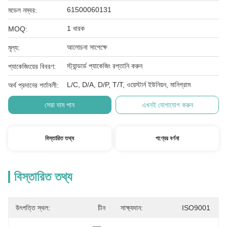
61500060131
মডেল নম্বর:
1 ধারক
MOQ:
আলোচনা সাপেক্ষে
মূল্য:
স্ট্যান্ডার্ড প্যাকেজিং রপ্তানি করুন
প্যাকেজিংয়ের বিবরণ:
L/C, D/A, D/P, T/T, ওয়েস্টার্ন ইউনিয়ন, মানিগ্রাম
অর্থ প্রদানের শর্তাবলী:
সেরা দাম পান
এখনই যোগাযোগ করুন
বিস্তারিত তথ্য
পণ্যের বর্ণনা
বিস্তারিত তথ্য
উৎপত্তি স্থল:
চীন
সাক্ষ্যদান:
ISO9001