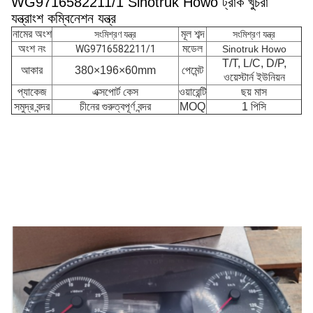
WG9716582211/1 Sinotruk Howo ট্রাক খুচরা
যন্ত্রাংশ কম্বিনেশন যন্ত্র
নামের অংশ
মূল শব্দ
সংমিশ্রণ যন্ত্র
সংমিশ্রণ যন্ত্র
অংশ নং
মডেল
WG9716582211/1
Sinotruk Howo
T/T, L/C, D/P,
আকার
380×196×60mm
পেমেন্ট
ওয়েস্টার্ন ইউনিয়ন
প্যাকেজ
এক্সপোর্ট কেস
ওয়ারেন্টি
ছয় মাস
সমুদ্র বন্দর
চীনের গুরুত্বপূর্ণ বন্দর
MOQ
1 পিসি