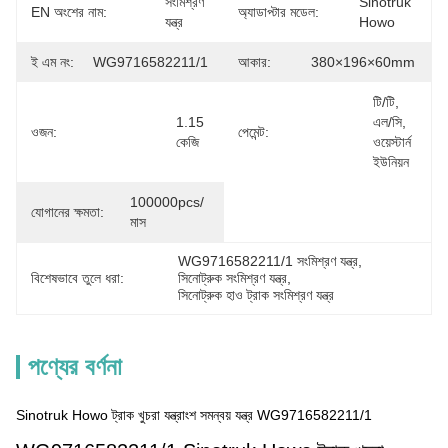
সংমিশ্রণ 
Sinotruk 
EN অংশের নাম:
অ্যাডাপ্টার মডেল:
যন্ত্র
Howo
ই এম নং:
WG9716582211/1
আকার:
380×196×60mm
টি/টি, 
1.15 
এল/সি, 
ওজন:
পেমেন্ট:
কেজি
ওয়েস্টার্ন 
ইউনিয়ন
100000pcs/ 
যোগানের ক্ষমতা:
মাস
WG9716582211/1 সংমিশ্রণ যন্ত্র
, 
বিশেষভাবে তুলে ধরা:
সিনোট্রুক সংমিশ্রণ যন্ত্র
, 
সিনোট্রুক হাও ট্রাক সংমিশ্রণ যন্ত্র
পণ্যের বর্ণনা
Sinotruk Howo ট্রাক খুচরা যন্ত্রাংশ সমন্বয় যন্ত্র WG9716582211/1