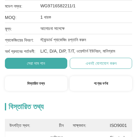
WG9716582211/1
মডেল নম্বর:
1 ধারক
MOQ:
আলোচনা সাপেক্ষে
মূল্য:
স্ট্যান্ডার্ড প্যাকেজিং রপ্তানি করুন
প্যাকেজিংয়ের বিবরণ:
L/C, D/A, D/P, T/T, ওয়েস্টার্ন ইউনিয়ন, মানিগ্রাম
অর্থ প্রদানের শর্তাবলী:
সেরা দাম পান
এখনই যোগাযোগ করুন
বিস্তারিত তথ্য
পণ্যের বর্ণনা
বিস্তারিত তথ্য
উৎপত্তি স্থল:
চীন
সাক্ষ্যদান:
ISO9001