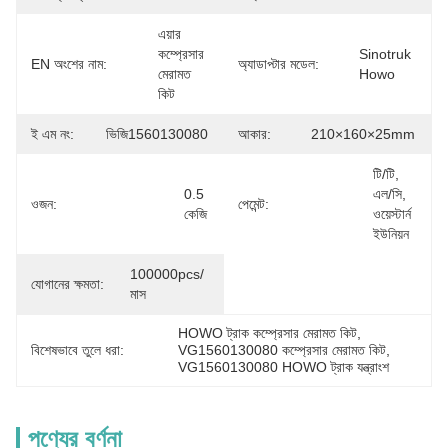
এয়ার 
কম্প্রেসার 
Sinotruk 
EN অংশের নাম:
অ্যাডাপ্টার মডেল:
মেরামত 
Howo
কিট
ই এম নং:
ভিজি1560130080
আকার:
210×160×25mm
টি/টি, 
0.5 
এল/সি, 
ওজন:
পেমেন্ট:
কেজি
ওয়েস্টার্ন 
ইউনিয়ন
100000pcs/ 
যোগানের ক্ষমতা:
মাস
HOWO ট্রাক কম্প্রেসার মেরামত কিট
, 
বিশেষভাবে তুলে ধরা:
VG1560130080 কম্প্রেসার মেরামত কিট
, 
VG1560130080 HOWO ট্রাক যন্ত্রাংশ
পণ্যের বর্ণনা