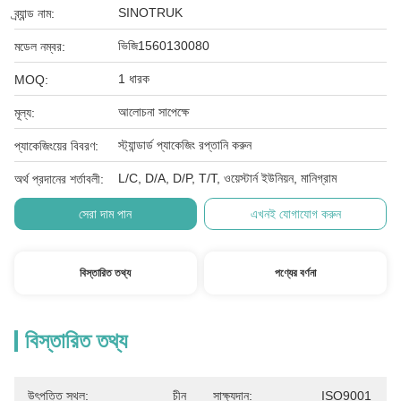
SINOTRUK
ব্র্যান্ড নাম:
ভিজি1560130080
মডেল নম্বর:
1 ধারক
MOQ:
আলোচনা সাপেক্ষে
মূল্য:
স্ট্যান্ডার্ড প্যাকেজিং রপ্তানি করুন
প্যাকেজিংয়ের বিবরণ:
L/C, D/A, D/P, T/T, ওয়েস্টার্ন ইউনিয়ন, মানিগ্রাম
অর্থ প্রদানের শর্তাবলী:
সেরা দাম পান
এখনই যোগাযোগ করুন
বিস্তারিত তথ্য
পণ্যের বর্ণনা
বিস্তারিত তথ্য
উৎপত্তি স্থল:
চীন
সাক্ষ্যদান:
ISO9001