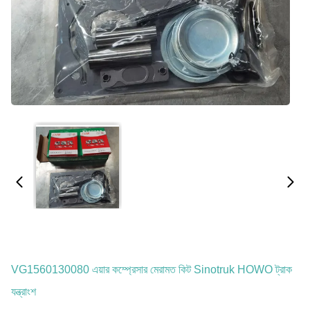
VG1560130080 এয়ার কম্প্রেসার মেরামত কিট Sinotruk HOWO ট্রাক
যন্ত্রাংশ