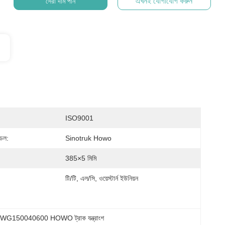
এখনই যোগাযোগ করুন
সেরা দাম পান
ISO9001
ডেল:
Sinotruk Howo
385×5 মিমি
টি/টি, এল/সি, ওয়েস্টার্ন ইউনিয়ন
 
WG150040600 HOWO ট্রাক যন্ত্রাংশ