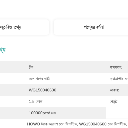
িস্তারিত তথ্য
পণ্যের বর্ণনা
থ্য
চীন
সাক্ষ্যদান:
তেল মাপের কাঠি
অ্যাডাপ্টার ম
WG150040600
আকার:
1.5 কেজি
পেমেন্ট:
100000pcs/ মাস
HOWO ট্রাক যন্ত্রাংশ তেল ডিপস্টিক
, 
WG150040600 তেল ডিপস্টিক
,