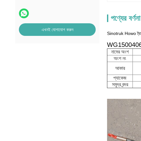
পণ্যের বর্ণনা
এখনই যোগাযোগ করুন
Sinotruk Howo ট্রা
WG150040600 S
নামের অংশ
অংশ নং
আকার
প্যাকেজ
সমুদ্র বন্দর