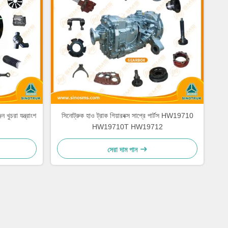
ুচরা যন্ত্রাংশ
সিনোট্রুক হাও ট্রাক গিয়ারবক্স সাপ্রে পার্টস HW19710
HW19710T HW19712
সেরা দাম পান