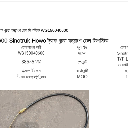
ক খুচরা যন্ত্রাংশ তেল ডিপস্টিক WG150040600
inotruk Howo ট্রাক খুচরা যন্ত্রাংশ তেল ডিপস্টিক
মূল শব্দ
তেল মাপের কাঠি
তেল ম
মডেল
WG150040600
Sinot
T/T, 
385×5 মিমি
পেমেন্ট
ওয়েস্ট
এক্সপোর্ট কেস
ওয়ারেন্টি
ছ
চীনের গুরুত্বপূর্ণ বন্দর
MOQ
1