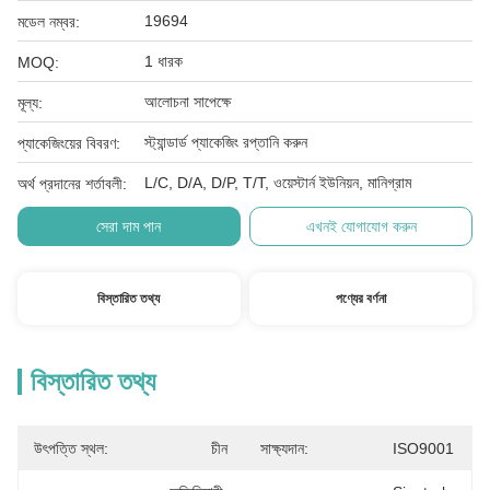
19694
মডেল নম্বর:
1 ধারক
MOQ:
আলোচনা সাপেক্ষে
মূল্য:
স্ট্যান্ডার্ড প্যাকেজিং রপ্তানি করুন
প্যাকেজিংয়ের বিবরণ:
L/C, D/A, D/P, T/T, ওয়েস্টার্ন ইউনিয়ন, মানিগ্রাম
অর্থ প্রদানের শর্তাবলী:
সেরা দাম পান
এখনই যোগাযোগ করুন
বিস্তারিত তথ্য
পণ্যের বর্ণনা
বিস্তারিত তথ্য
উৎপত্তি স্থল:
চীন
সাক্ষ্যদান:
ISO9001