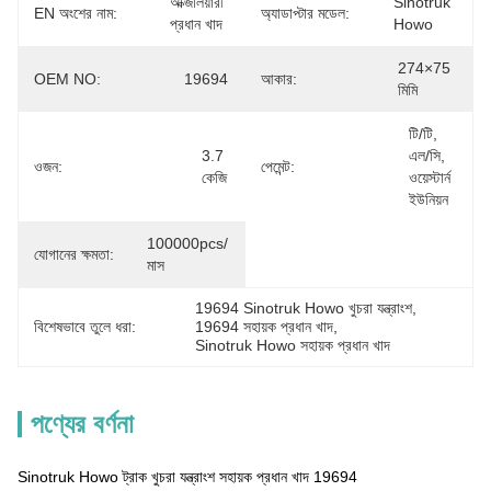
অক্জিলিয়ারী 
Sinotruk 
EN অংশের নাম:
অ্যাডাপ্টার মডেল:
প্রধান খাদ
Howo
274×75 
OEM NO:
19694
আকার:
মিমি
টি/টি, 
3.7 
এল/সি, 
ওজন:
পেমেন্ট:
কেজি
ওয়েস্টার্ন 
ইউনিয়ন
100000pcs/
যোগানের ক্ষমতা:
মাস
19694 Sinotruk Howo খুচরা যন্ত্রাংশ
, 
বিশেষভাবে তুলে ধরা:
19694 সহায়ক প্রধান খাদ
, 
Sinotruk Howo সহায়ক প্রধান খাদ
পণ্যের বর্ণনা
Sinotruk Howo ট্রাক খুচরা যন্ত্রাংশ সহায়ক প্রধান খাদ 19694