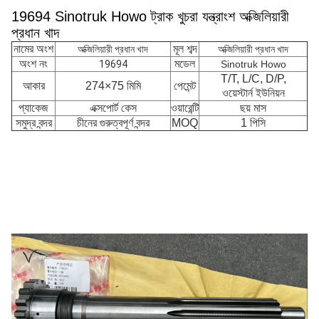
19694 Sinotruk Howo ট্রাক খুচরা যন্ত্রাংশ অক্জিলিয়ারী
প্রধান খাদ
নামের অংশ
মূল শব্দ
অক্জিলিয়ারী প্রধান খাদ
অক্জিলিয়ারী প্রধান খাদ
অংশ নং
মডেল
19694
Sinotruk Howo
T/T, L/C, D/P,
আকার
274×75 মিমি
পেমেন্ট
ওয়েস্টার্ন ইউনিয়ন
প্যাকেজ
এক্সপোর্ট কেস
ওয়ারেন্টি
ছয় মাস
সমুদ্র বন্দর
চীনের গুরুত্বপূর্ণ বন্দর
MOQ
1 পিসি