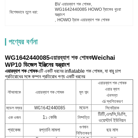
BV এয়ারব্যাগ শক শোষক
, 
WG1642440085 HOWO ট্রাকের খুচরা 
বিশেষভাবে তুলে ধরা:
যন্ত্রাংশ
, 
HOWO ট্রাক এয়ারব্যাগ শক শোষক
পণ্যের বর্ণনা
WG1642440085
এয়ারব্যাগ শক শোষক
Weichai
WP10 ডিজেল ইঞ্জিনের যন্ত্রাংশ
এয়ারব্যাগ শক শোষক
এটি একটি ধরনের inflatable শক শোষক, যা বায়ু চাপ
প্রতিরোধের সঙ্গে কম্পন প্রতিরোধ পণ্য একটি ধরনের
এয়ারব্যাগ শক শোষক
এয়ার ব্যাগ
না
আমাকে
এয়ারব্যাগ শক শোষক
মূল শব্দ
এ
বসন্ত
এ
i স্থগিতকরণ
মডেল
মডেল নম্বর
WG1642440085
সিনোট্রাক
টি/টি,এল/সি,ডি/পি,
1১ কেজি
এক ওজন
নিষ্পত্তি
ওয়েস্টার্ন ইউনিয়ন
গুণমান
প্যাকেজ
রপ্তানি মামলা
ছয় মাস
নিশ্চিতকরণ