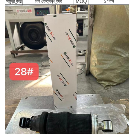
সমুদ্র বন্দর
চীন গুরুত্বপূর্ণ বন্দর
MOQ
১ পিসি