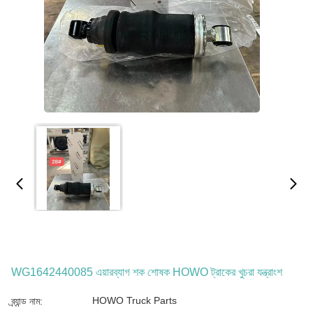
WG1642440085 এয়ারব্যাগ শক শোষক HOWO ট্রাকের খুচরা যন্ত্রাংশ
HOWO Truck Parts
ব্র্যান্ড নাম: