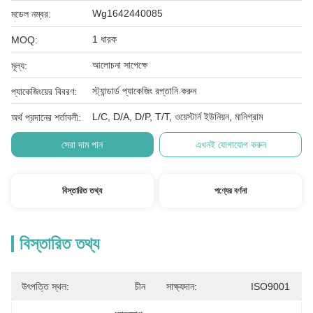
Wg1642440085
মডেল নম্বর:
1 ধারক
MOQ:
আলোচনা সাপেক্ষে
মূল্য:
স্ট্যান্ডার্ড প্যাকেজিং রপ্তানি করুন
প্যাকেজিংয়ের বিবরণ:
L/C, D/A, D/P, T/T, ওয়েস্টার্ন ইউনিয়ন, মানিগ্রাম
অর্থ প্রদানের শর্তাবলী:
সেরা দাম পান
এখনই যোগাযোগ করুন
বিস্তারিত তথ্য
পণ্যের বর্ণনা
বিস্তারিত তথ্য
উৎপত্তি স্থল:
চীন
সাক্ষ্যদান:
ISO9001