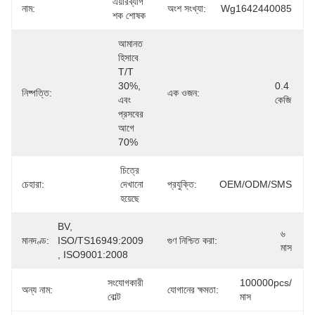
এয়ারব্যাগ 
নাম:
অংশ সংখ্যা:
Wg1642440085
শক শোষক
আমানত 
হিসাবে 
T/T 
30%, 
0.4 
নিষ্পত্তি:
এক ওজন:
এবং 
কেজি
প্রসবের 
আগে 
70%
চিত্রে 
চেহারা:
দেখানো 
প্রযুক্তি:
OEM/ODM/SMS
হয়েছে
BV, 
৬ 
মানদণ্ড:
ISO/TS16949:2009 
গুণ নিশ্চিত করা:
মাস
, ISO9001:2008
সংযোগকারী 
100000pcs/
অন্য নাম:
যোগানের ক্ষমতা:
বোল্ট
মাস