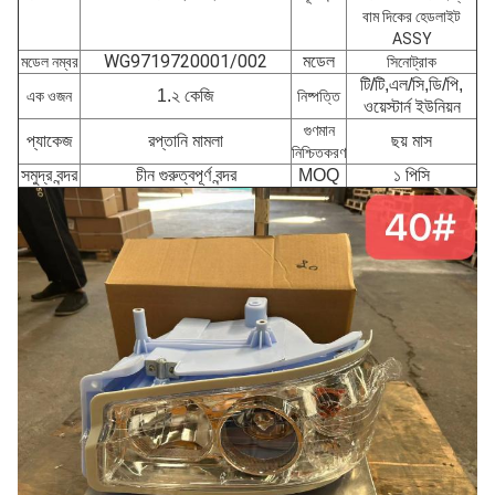
বাম দিকের হেডলাইট
ASSY
WG9719720001/002
মডেল
মডেল নম্বর
সিনোট্রাক
টি/টি,এল/সি,ডি/পি,
1.২ কেজি
এক ওজন
নিষ্পত্তি
ওয়েস্টার্ন ইউনিয়ন
গুণমান
প্যাকেজ
রপ্তানি মামলা
ছয় মাস
নিশ্চিতকরণ
সমুদ্র বন্দর
চীন গুরুত্বপূর্ণ বন্দর
MOQ
১ পিসি