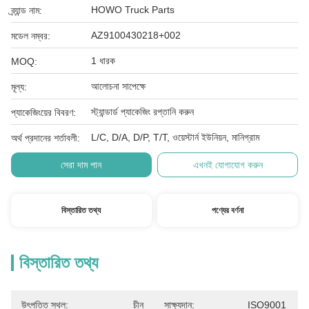
HOWO Truck Parts
ব্র্যান্ড নাম:
AZ9100430218+002
মডেল নম্বর:
1 ধারক
MOQ:
আলোচনা সাপেক্ষে
মূল্য:
স্ট্যান্ডার্ড প্যাকেজিং রপ্তানি করুন
প্যাকেজিংয়ের বিবরণ:
L/C, D/A, D/P, T/T, ওয়েস্টার্ন ইউনিয়ন, মানিগ্রাম
অর্থ প্রদানের শর্তাবলী:
সেরা দাম পান
এখনই যোগাযোগ করুন
বিস্তারিত তথ্য
পণ্যের বর্ণনা
বিস্তারিত তথ্য
উৎপত্তি স্থল:
চীন
সাক্ষ্যদান:
ISO9001