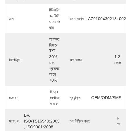
স্টিয়ারিং 
রড টাই 
নাম:
অংশ সংখ্যা:
AZ9100430218+002
ডান শেষ 
বাম
আমানত 
হিসাবে 
T/T 
30%, 
1.2 
নিষ্পত্তি:
এক ওজন:
এবং 
কেজি
প্রসবের 
আগে 
70%
চিত্রে 
চেহারা:
দেখানো 
প্রযুক্তি:
OEM/ODM/SMS
হয়েছে
BV, 
৬ 
মানদণ্ড:
ISO/TS16949:2009 
গুণ নিশ্চিত করা:
মাস
, ISO9001:2008