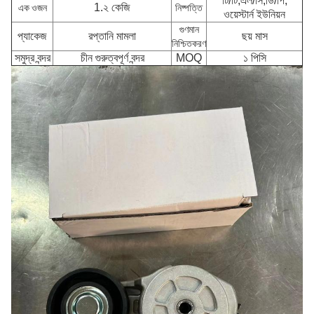
টি/টি,এল/সি,ডি/পি,
1.২ কেজি
এক ওজন
নিষ্পত্তি
ওয়েস্টার্ন ইউনিয়ন
গুণমান
প্যাকেজ
রপ্তানি মামলা
ছয় মাস
নিশ্চিতকরণ
সমুদ্র বন্দর
চীন গুরুত্বপূর্ণ বন্দর
MOQ
১ পিসি