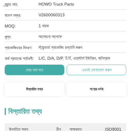
HOWO Truck Parts
ব্র্যান্ড নাম:
V2600060313
মডেল নম্বর:
1 ধারক
MOQ:
আলোচনা সাপেক্ষে
মূল্য:
স্ট্যান্ডার্ড প্যাকেজিং রপ্তানি করুন
প্যাকেজিংয়ের বিবরণ:
L/C, D/A, D/P, T/T, ওয়েস্টার্ন ইউনিয়ন, মানিগ্রাম
অর্থ প্রদানের শর্তাবলী:
সেরা দাম পান
এখনই যোগাযোগ করুন
বিস্তারিত তথ্য
পণ্যের বর্ণনা
বিস্তারিত তথ্য
উৎপত্তি স্থল:
চীন
সাক্ষ্যদান:
ISO9001