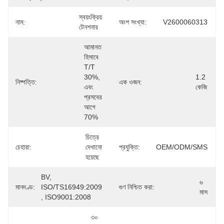
স্বয়ংক্রিয় 
নাম:
অংশ সংখ্যা:
V2600060313
টেনশনার
আমানত 
হিসাবে 
T/T 
30%, 
1.2 
নিষ্পত্তি:
এক ওজন:
এবং 
কেজি
প্রসবের 
আগে 
70%
চিত্রে 
চেহারা:
দেখানো 
প্রযুক্তি:
OEM/ODM/SMS
হয়েছে
BV, 
৬ 
মানদণ্ড:
ISO/TS16949:2009 
গুণ নিশ্চিত করা:
মাস
, ISO9001:2008
৩০ 