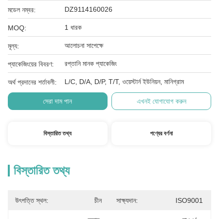
DZ9114160026
মডেল নম্বর:
1 ধারক
MOQ:
আলোচনা সাপেক্ষে
মূল্য:
রপ্তানি মানক প্যাকেজিং
প্যাকেজিংয়ের বিবরণ:
L/C, D/A, D/P, T/T, ওয়েস্টার্ন ইউনিয়ন, মানিগ্রাম
অর্থ প্রদানের শর্তাবলী:
সেরা দাম পান
এখনই যোগাযোগ করুন
বিস্তারিত তথ্য
পণ্যের বর্ণনা
বিস্তারিত তথ্য
উৎপত্তি স্থল:
চীন
সাক্ষ্যদান:
ISO9001