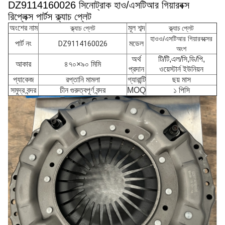
DZ9114160026 সিনোট্রাক হাও/এসটিআর গিয়ারবক্স
রিপ্লেক্স পার্টস ক্ল্যাচ প্লেট
অংশের নাম
মূল শব্দ
ক্ল্যাচ প্লেট
ক্ল্যাচ প্লেট
হাওও/এসটিআর গিয়ারবক্সের
পার্ট নং
মডেল
DZ9114160026
অংশ
অর্থ
টি/টি,এল/সি,ডি/পি,
আকার
৪৭০×৯০ মিমি
প্রদান
ওয়েস্টার্ন ইউনিয়ন
প্যাকেজ
রপ্তানি মামলা
গ্যারান্টি
ছয় মাস
সমুদ্র বন্দর
চীন গুরুত্বপূর্ণ বন্দর
MOQ
১ পিসি