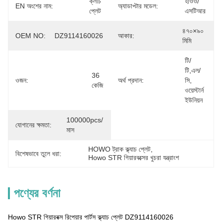
ক্লাচ 
হাওও/
EN অংশের নাম:
অ্যাডাপ্টার মডেল:
প্লেট
এসটিআর
৪৭০×৯০ 
OEM NO:
DZ9114160026
আকার:
মিমি
টি/
টি,এল/
36 
ওজন:
অর্থ প্রদান:
সি, 
কেজি
ওয়েস্টার্ন 
ইউনিয়ন
100000pcs/
যোগানের ক্ষমতা:
মাস
HOWO ট্রাক ক্ল্যাচ প্লেট
, 
বিশেষভাবে তুলে ধরা:
Howo STR গিয়ারবক্সের খুচরা যন্ত্রাংশ
পণ্যের বর্ণনা
Howo STR গিয়ারবক্স রিপেয়ার পার্টস ক্ল্যাচ প্লেট DZ9114160026