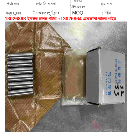
গুণমান
প্যাকেজ
রপ্তানি মামলা
ছয় মাস
নিশ্চিতকরণ
সমুদ্র বন্দর
চীন গুরুত্বপূর্ণ বন্দর
MOQ
১ পিসি
13026863 ইনটেক ভালভ গাইড +13026864 এক্সজোস্ট ভালভ গাইড