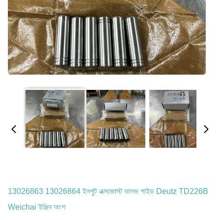
13026863 13026864 ইনপুট এক্সজোস্ট ভালভ গাইড Deutz TD226B
Weichai ইঞ্জিন অংশ