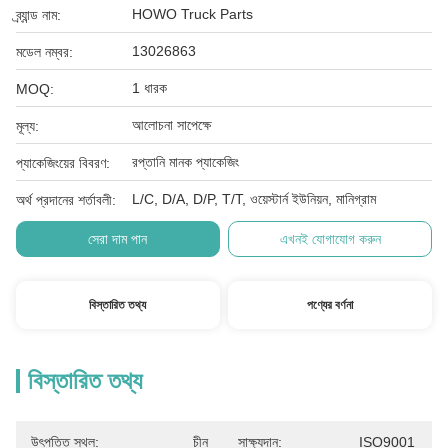
HOWO Truck Parts
ব্র্যান্ড নাম:
13026863
মডেল নম্বর:
1 ধারক
MOQ:
আলোচনা সাপেক্ষে
মূল্য:
রপ্তানি মানক প্যাকেজিং
প্যাকেজিংয়ের বিবরণ:
L/C, D/A, D/P, T/T, ওয়েস্টার্ন ইউনিয়ন, মানিগ্রাম
অর্থ প্রদানের শর্তাবলী:
সেরা দাম পান
এখনই যোগাযোগ করুন
বিস্তারিত তথ্য
পণ্যের বর্ণনা
বিস্তারিত তথ্য
উৎপত্তি স্থল:
চীন
সাক্ষ্যদান:
ISO9001