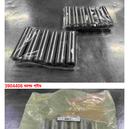
3904406 ভালভ গাইড