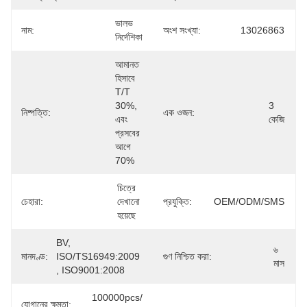
ভালভ 
নাম:
অংশ সংখ্যা:
13026863
নির্দেশিকা
আমানত 
হিসাবে 
T/T 
30%, 
3 
নিষ্পত্তি:
এক ওজন:
এবং 
কেজি
প্রসবের 
আগে 
70%
চিত্রে 
চেহারা:
দেখানো 
প্রযুক্তি:
OEM/ODM/SMS
হয়েছে
BV, 
৬ 
মানদণ্ড:
ISO/TS16949:2009 
গুণ নিশ্চিত করা:
মাস
, ISO9001:2008
100000pcs/
যোগানের ক্ষমতা: