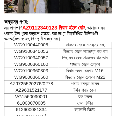
অন্যান্য পণ্য:
AZ9112340123 রিয়ার হুইল বোল্ট
এর পাশাপাশি
, আমাদের সব
ধরনের চীনা খুচরা যন্ত্রাংশ রয়েছে, যার মধ্যে নিম্নলিখিত জিনিসগুলি
অন্তর্ভুক্ত রয়েছে কিন্তু সীমাবদ্ধ নয়।
WG9100440005
সামনের ব্রেক সামঞ্জস্য বাহু
WG9100340056
পিছনের ব্রেক সামঞ্জস্য বাহু বাম
WG9100340057
পিছনের ব্রেক সামঞ্জস্য বাহু ডান
WG9000360100
সামনের ব্রেক চেম্বার
WG9100360303
রিয়ার ব্রেক চেম্বার M16
WG9000360600
পিছনের ব্রেক চেম্বার M22
AZ9725520276/0278
পাতার বসন্ত আসন
AZ9631521177
টর্সন রাবার কোর
VG1560090001
শুরু করুন
61000070005
তেল ফিল্টার
612600081334
জ্বালানী ফিল্টার
৬১২৬৩০০৮০০৮৮/