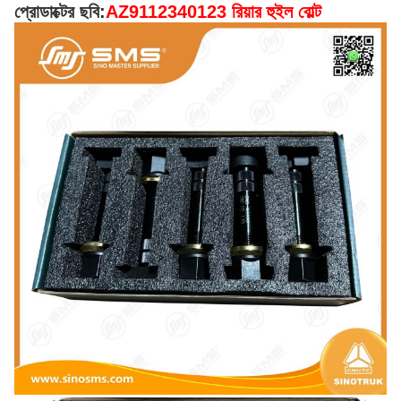
প্রোডাক্টের ছবি:
AZ9112340123 রিয়ার হুইল বোল্ট