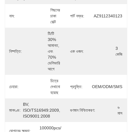
পিছনের 
নাম:
চাকা 
পার্ট নম্বর:
AZ9112340123
বোল্ট
টি/টি 
30% 
আমানত, 
3 
নিষ্পত্তি:
এবং 
এক ওজন:
কেজি
70% 
ডেলিভারি 
আগে
চিত্রে 
চেহারা:
দেখানো 
প্রযুক্তি:
OEM/ODM/SMS
হয়েছে
BV, 
৬ 
মানদণ্ড:
ISO/TS16949:2009, 
গুণমান নিশ্চিতকরণ:
মাস
ISO9001:2008
100000pcs/
যোগানের ক্ষমতা: