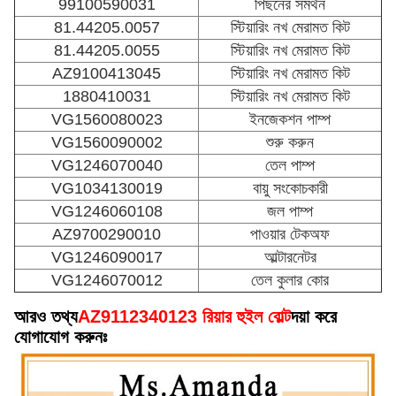
99100590031
পিছনের সমর্থন
81.44205.0057
স্টিয়ারিং নখ মেরামত কিট
81.44205.0055
স্টিয়ারিং নখ মেরামত কিট
AZ9100413045
স্টিয়ারিং নখ মেরামত কিট
1880410031
স্টিয়ারিং নখ মেরামত কিট
VG1560080023
ইনজেকশন পাম্প
VG1560090002
শুরু করুন
VG1246070040
তেল পাম্প
VG1034130019
বায়ু সংকোচকারী
VG1246060108
জল পাম্প
AZ9700290010
পাওয়ার টেকঅফ
VG1246090017
আল্টারনেটর
VG1246070012
তেল কুলার কোর
আরও তথ্য
AZ9112340123 রিয়ার হুইল বোল্ট
দয়া করে
যোগাযোগ করুনঃ