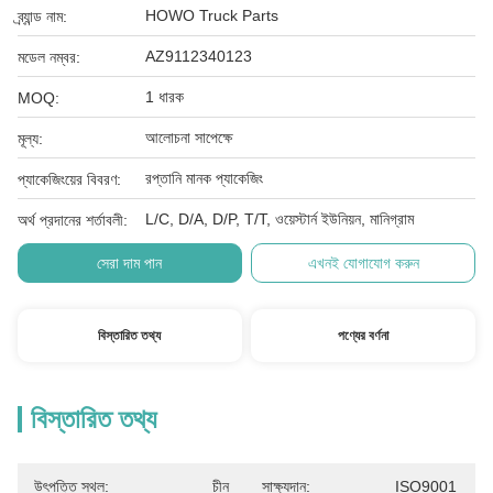
HOWO Truck Parts
ব্র্যান্ড নাম:
AZ9112340123
মডেল নম্বর:
1 ধারক
MOQ:
আলোচনা সাপেক্ষে
মূল্য:
রপ্তানি মানক প্যাকেজিং
প্যাকেজিংয়ের বিবরণ:
L/C, D/A, D/P, T/T, ওয়েস্টার্ন ইউনিয়ন, মানিগ্রাম
অর্থ প্রদানের শর্তাবলী:
সেরা দাম পান
এখনই যোগাযোগ করুন
বিস্তারিত তথ্য
পণ্যের বর্ণনা
বিস্তারিত তথ্য
উৎপত্তি স্থল:
চীন
সাক্ষ্যদান:
ISO9001