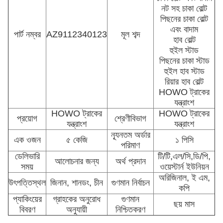
নট সহ চাকা বোল্ট
পিছনের চাকা বোল্ট
এবং বাদাম
পার্ট নম্বর
AZ9112340123
মূল শব্দ
হাব বোল্ট
হুইল স্টাড
পিছনের চাকা স্টাড
হুইল হাব স্টাড
রিয়ার হাব বোল্ট
HOWO ট্রাকের
যন্ত্রাংশ
HOWO ট্রাকের
HOWO ট্রাকের
প্রয়োগ
শ্রেণীবিভাগ
যন্ত্রাংশ
যন্ত্রাংশ
ন্যূনতম অর্ডার
এক ওজন
৫ কেজি
১ পিসি
পরিমাণ
ডেলিভারি
টি/টি,এল/সি,ডি/পি,
আলোচনার জন্য
অর্থ প্রদান
সময়
ওয়েস্টার্ন ইউনিয়ন
অরিজিনাল, ই এম,
উৎপত্তিস্থল
জিনান, শানডং, চীন
গুণমান নির্বাচন
কপি
প্যাকিংয়ের
গ্রাহকের অনুরোধ
গুণমান
ছয় মাস
বিবরণ
অনুযায়ী
নিশ্চিতকরণ