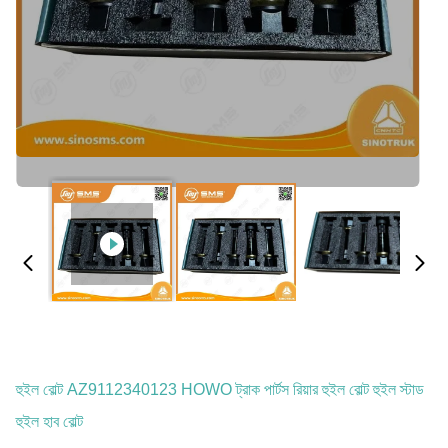
হুইল বোল্ট AZ9112340123 HOWO ট্রাক পার্টস রিয়ার হুইল বোল্ট হুইল স্টাড
হুইল হাব বোল্ট