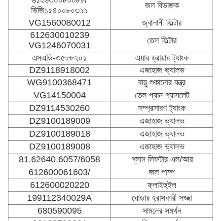
জল বিভাজক
ভিজি১৫৪০০৮০৩১১
VG1560080012
জ্বালানী ফিল্টার
612630010239
তেল ফিল্টার
VG1246070031
এসএডি-৩৫৮৮২০১
এয়ার ড্রায়ার ট্যাংক
DZ9118918002
এজাহাজ ভ্যালভ
WG9100368471
বায়ু শুকানোর যন্ত্র
VG14150004
তেল প্যান গ্যাসলেট
DZ9114530260
সম্প্রসারণ ট্যাংক
DZ9100189009
এজাহাজ ভ্যালভ
DZ9100189018
এজাহাজ ভ্যালভ
DZ9100189008
এজাহাজ ভ্যালভ
81.62640.6057/6058
গ্লাস লিফটার এল/আর
612600061603/
জল পাম্প
612600020220
ফ্লাইহুইল
199112340029A
ঘোড়ার হ্রাসকারী সজ্জা
680590095
সামনের সমর্থন