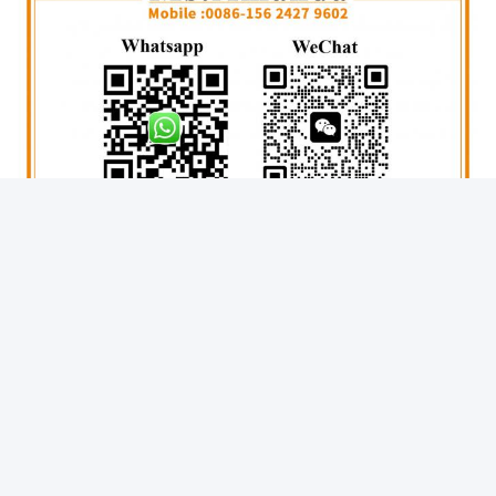
ট্যাগ:
VG14040065 ইঞ্জিন সিলিন্ডার হেড কভার
হাউ সিলিন্ডার হেড কভার
VG14040065
সম্পর্কিত পণ্য