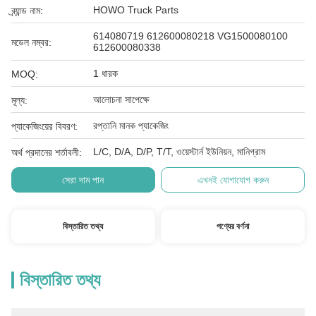
HOWO Truck Parts
ব্র্যান্ড নাম:
614080719 612600080218 VG1500080100
মডেল নম্বর:
612600080338
1 ধারক
MOQ:
আলোচনা সাপেক্ষে
মূল্য:
রপ্তানি মানক প্যাকেজিং
প্যাকেজিংয়ের বিবরণ:
L/C, D/A, D/P, T/T, ওয়েস্টার্ন ইউনিয়ন, মানিগ্রাম
অর্থ প্রদানের শর্তাবলী:
সেরা দাম পান
এখনই যোগাযোগ করুন
বিস্তারিত তথ্য
পণ্যের বর্ণনা
বিস্তারিত তথ্য