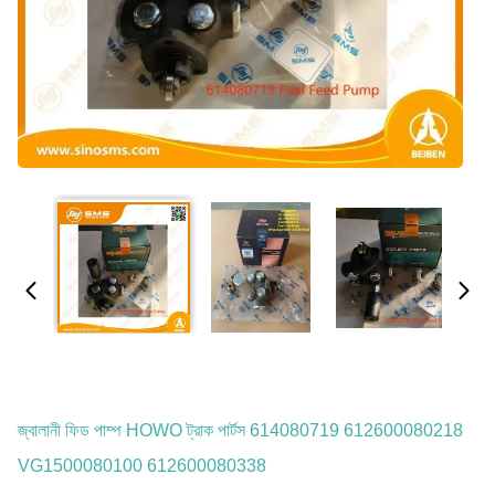
জ্বালানী ফিড পাম্প HOWO ট্রাক পার্টস 614080719 612600080218
VG1500080100 612600080338