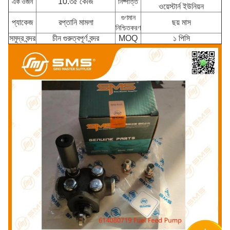
10.৩৫ কেজি
এক ওজন
নিষ্পত্তি
ওয়েস্টার্ন ইউনিয়ন
গুণমান
প্যাকেজ
রপ্তানি মামলা
ছয় মাস
নিশ্চিতকরণ
সমুদ্র বন্দর
চীন গুরুত্বপূর্ণ বন্দর
MOQ
১ পিসি