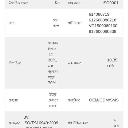
উৎপত্তি স্থল:
চীন
সাক্ষ্যদান:
ISO9001
614080719 
তেল 
612600080218 
নাম:
পার্ট নম্বর:
পাম্প
VG1500080100 
612600080338
আমানত 
হিসাবে 
T/T 
30%, 
10.35 
নিষ্পত্তি:
এক ওজন:
এবং 
কেজি
প্রসবের 
আগে 
70%
চিত্রে 
চেহারা:
দেখানো 
প্রযুক্তি:
OEM/ODM/SMS
হয়েছে
BV, 
৬ 
মানদণ্ড:
ISO/TS16949:2009 
গুণ নিশ্চিত করা:
মাস