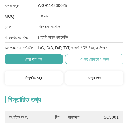
WG9114230025
মডেল নম্বর:
1 ধারক
MOQ:
আলোচনা সাপেক্ষে
মূল্য:
রপ্তানি মানক প্যাকেজিং
প্যাকেজিংয়ের বিবরণ:
L/C, D/A, D/P, T/T, ওয়েস্টার্ন ইউনিয়ন, মানিগ্রাম
অর্থ প্রদানের শর্তাবলী:
সেরা দাম পান
এখনই যোগাযোগ করুন
বিস্তারিত তথ্য
পণ্যের বর্ণনা
বিস্তারিত তথ্য
উৎপত্তি স্থল:
চীন
সাক্ষ্যদান:
ISO9001