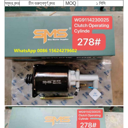
সমুদ্র বন্দর
চীন গুরুত্বপূর্ণ বন্দর
MOQ
১ পিসি