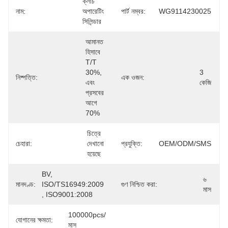
ক্লাচ 
নাম:
অপারেটিং 
পার্ট নম্বর:
WG9114230025
সিলিন্ডার
আমানত 
হিসাবে 
T/T 
30%, 
3 
নিষ্পত্তি:
এক ওজন:
এবং 
কেজি
প্রসবের 
আগে 
70%
চিত্রে 
চেহারা:
দেখানো 
প্রযুক্তি:
OEM/ODM/SMS
হয়েছে
BV, 
৬ 
মানদণ্ড:
ISO/TS16949:2009 
গুণ নিশ্চিত করা:
মাস
, ISO9001:2008
100000pcs/
যোগানের ক্ষমতা:
মাস