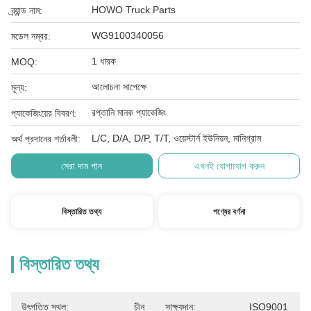
HOWO Truck Parts
ব্র্যান্ড নাম:
WG9100340056
মডেল নম্বর:
1 ধারক
MOQ:
আলোচনা সাপেক্ষে
মূল্য:
রপ্তানি মানক প্যাকেজিং
প্যাকেজিংয়ের বিবরণ:
L/C, D/A, D/P, T/T, ওয়েস্টার্ন ইউনিয়ন, মানিগ্রাম
অর্থ প্রদানের শর্তাবলী:
সেরা দাম পান
এখনই যোগাযোগ করুন
বিস্তারিত তথ্য
পণ্যের বর্ণনা
বিস্তারিত তথ্য
উৎপত্তি স্থল:
চীন
সাক্ষ্যদান:
ISO9001