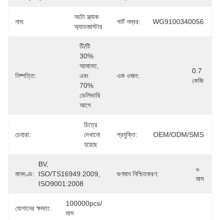
অটো স্ল্যাক 
নাম:
পার্ট নম্বর:
WG9100340056
অ্যাডজাস্টার
টি/টি 
30% 
আমানত, 
0.7 
নিষ্পত্তি:
এবং 
এক ওজন:
কেজি
70% 
ডেলিভারি 
আগে
চিত্রে 
চেহারা:
দেখানো 
প্রযুক্তি:
OEM/ODM/SMS
হয়েছে
BV, 
৬ 
মানদণ্ড:
ISO/TS16949:2009, 
গুণমান নিশ্চিতকরণ:
মাস
ISO9001:2008
100000pcs/
যোগানের ক্ষমতা:
মাস