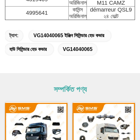
অরিজিনাল
M11 CAMZ
কামিন্স
démarreur QSL9
4995641
অরিজিনাল
২৪ ভোল্ট
ট্যাগ:
VG14040065 ইঞ্জিন সিলিন্ডার হেড কভার
হাউ সিলিন্ডার হেড কভার
VG14040065
সম্পর্কিত পণ্য