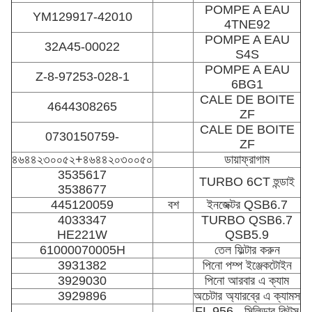
POMPE A EAU
YM129917-42010
4TNE92
POMPE A EAU
32A45-00022
S4S
POMPE A EAU
Z-8-97253-028-1
6BG1
CALE DE BOITE
4644308265
ZF
CALE DE BOITE
0730150759-
ZF
৪৬৪৪২৩০০৫২+৪৬৪৪২০৩০০৫০
ডায়াফ্রাগাম
3535617
TURBO 6CT হুন্ডাই
3538677
445120059
বশ
ইনজেক্টর QSB6.7
4033347
TURBO QSB6.7
HE221W
QSB5.9
61000070005H
তেল ফিল্টার করুন
3931382
পিনো পম্প ইঞ্জেকটোইন
3929030
পিনো আরবার এ ক্যাম
3929896
অচেটার অ্যারব্রে এ ক্যামস
FL 956 - সিলিন্ডার কিটস