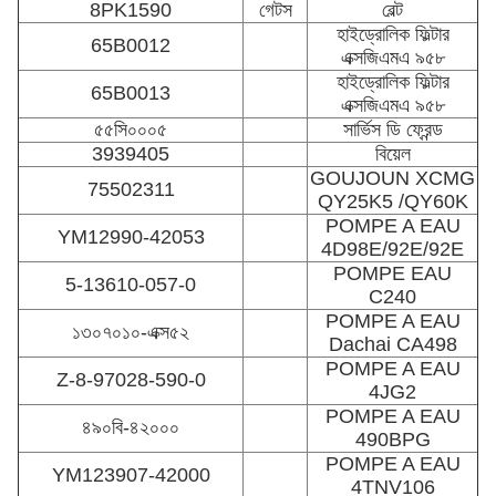
8PK1590
গেটস
বেল্ট
হাইড্রোলিক ফিল্টার
65B0012
এক্সজিএমএ ৯৫৮
হাইড্রোলিক ফিল্টার
65B0013
এক্সজিএমএ ৯৫৮
৫৫সি০০০৫
সার্ভিস ডি ফ্রেন্ড
3939405
বিয়েল
GOUJOUN XCMG
75502311
QY25K5 /QY60K
POMPE A EAU
YM12990-42053
4D98E/92E/92E
POMPE EAU
5-13610-057-0
C240
POMPE A EAU
১৩০৭০১০-এক্স৫২
Dachai CA498
POMPE A EAU
Z-8-97028-590-0
4JG2
POMPE A EAU
৪৯০বি-৪২০০০
490BPG
POMPE A EAU
YM123907-42000
4TNV106