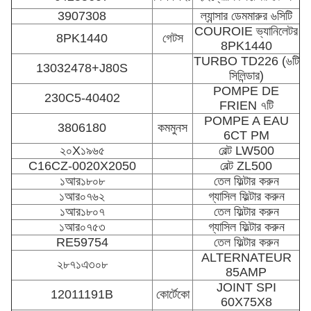
3907308
ল্যান্সার ডেমমারুর ৬সিটি
COUROIE ভ্যানিলেটর
8PK1440
গেটস
8PK1440
TURBO TD226 (৬টি
13032478+J80S
সিলিন্ডার)
POMPE DE
230C5-40402
FRIEN ৭টি
POMPE A EAU
3806180
কমমুনস
6CT PM
২০X১৯৬৫
বেল্ট LW500
C16CZ-0020X2050
বেল্ট ZL500
১আর১৮০৮
তেল ফিল্টার করুন
১আর০৭৬২
গ্যাসিল ফিল্টার করুন
১আর১৮০৭
তেল ফিল্টার করুন
১আর০৭৫৩
গ্যাসিল ফিল্টার করুন
RE59754
তেল ফিল্টার করুন
ALTERNATEUR
২৮৭১এ৩০৮
85AMP
JOINT SPI
12011191B
কোর্টেকো
60X75X8