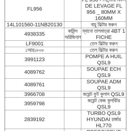
DE LEVAGE FL
FL956
956 _ 80MM X
160MM
14L101560-11NB20130
বায়ু ফিল্টার করুন
কামিন্স
ম্যানো তাপমাত্রা 4BT 1
4938335
অরিজিনাল
FICHE
LF9001
তেল ফিল্টার করুন
১আর১৮০৮
তেল ফিল্টার করুন
POMPE A HUIL
3991123
QSL9
SOUPAE ECH
4089762
QSL9
SOUPAE ADM
4089761
QSL9
3966708
জয়েন্ট ফুট কুলাস QSL9
জয়েন্ট কেজ কুলবিটর
3959798
QSL9
TURBO QSL9
2839192
HYUNDAI চার্জার
HL770