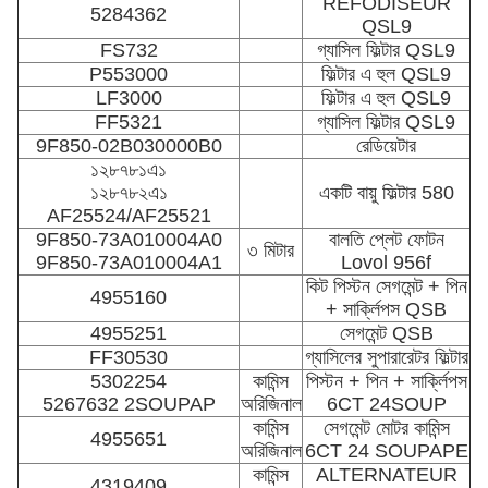
REFODISEUR
5284362
QSL9
FS732
গ্যাসিল ফিল্টার QSL9
P553000
ফিল্টার এ হুল QSL9
LF3000
ফিল্টার এ হুল QSL9
FF5321
গ্যাসিল ফিল্টার QSL9
9F850-02B030000B0
রেডিয়েটার
১২৮৭৮১এ১
১২৮৭৮২এ১
একটি বায়ু ফিল্টার 580
AF25524/AF25521
9F850-73A010004A0
বালতি প্লেট ফোটন
৩ মিটার
9F850-73A010004A1
Lovol 956f
কিট পিস্টন সেগমেন্ট + পিন
4955160
+ সার্ক্লিপস QSB
4955251
সেগমেন্ট QSB
FF30530
গ্যাসিলের সুপারারেটর ফিল্টার
5302254
কামিন্স
পিস্টন + পিন + সার্ক্লিপস
5267632 2SOUPAP
অরিজিনাল
6CT 24SOUP
কামিন্স
সেগমেন্ট মোটর কামিন্স
4955651
অরিজিনাল
6CT 24 SOUPAPE
কামিন্স
ALTERNATEUR
4319409