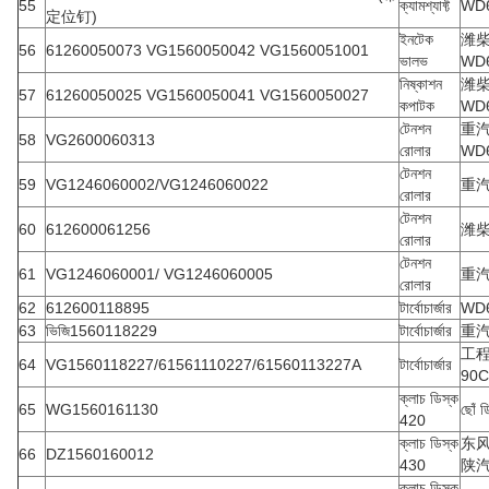
55
ক্যামশ্যাফ্ট
WD
定位钉)
ইনটেক
潍
56
61260050073 VG1560050042 VG1560051001
ভালভ
WD
নিষ্কাশন
潍
57
61260050025 VG1560050041 VG1560050027
কপাটক
WD
টেনশন
重
58
VG2600060313
রোলার
WD
টেনশন
59
VG1246060002/VG1246060022
重汽
রোলার
টেনশন
60
612600061256
潍
রোলার
টেনশন
61
VG1246060001/ VG1246060005
重汽
রোলার
62
612600118895
টার্বোচার্জার
WD
63
ভিজি1560118229
টার্বোচার্জার
重汽
工
64
VG1560118227/61561110227/61560113227A
টার্বোচার্জার
90C
ক্লাচ ডিস্ক
65
WG1560161130
ছোঁ ড
420
ক্লাচ ডিস্ক
东风
66
DZ1560160012
430
陕汽
ক্লাচ ডিস্ক