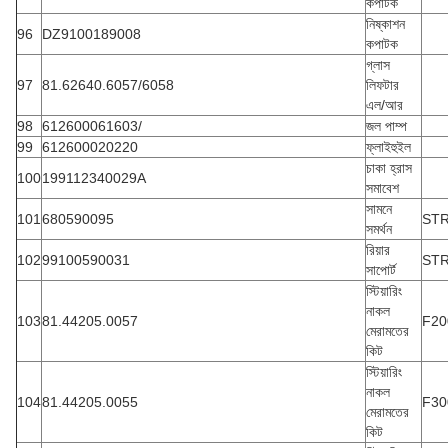
কপাটক
নিষ্কাশন
96
DZ9100189008
কপাটক
গ্লাস
97
81.62640.6057/6058
লিফটার
এল/আর
98
612600061603/
জল পাম্প
99
612600020220
ফ্লাইহুইল
চাকা হ্রাস
100
199112340029A
সমাবেশ
সামনে
101
680590095
ST
সমর্থন
রিয়ার
102
99100590031
ST
সাপোর্ট
স্টিয়ারিং
নাকল
103
81.44205.0057
F20
মেরামতের
কিট
স্টিয়ারিং
নাকল
104
81.44205.0055
F30
মেরামতের
কিট