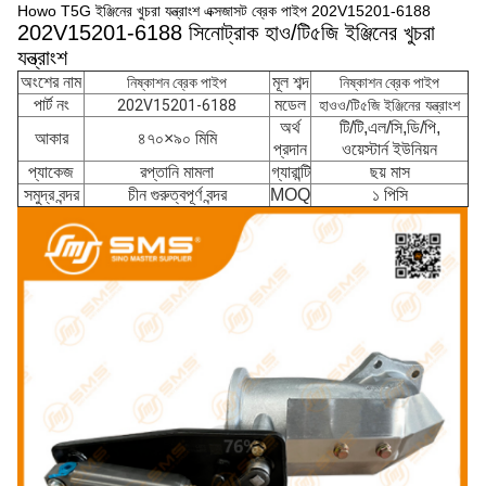
Howo T5G ইঞ্জিনের খুচরা যন্ত্রাংশ এক্সজাসট ব্রেক পাইপ 202V15201-6188
202V15201-6188 সিনোট্রাক হাও/টি৫জি ইঞ্জিনের খুচরা
যন্ত্রাংশ
অংশের নাম
মূল শব্দ
নিষ্কাশন ব্রেক পাইপ
নিষ্কাশন ব্রেক পাইপ
পার্ট নং
মডেল
202V15201-6188
হাওও/টি৫জি ইঞ্জিনের যন্ত্রাংশ
অর্থ
টি/টি,এল/সি,ডি/পি,
আকার
৪৭০×৯০ মিমি
প্রদান
ওয়েস্টার্ন ইউনিয়ন
প্যাকেজ
রপ্তানি মামলা
গ্যারান্টি
ছয় মাস
সমুদ্র বন্দর
চীন গুরুত্বপূর্ণ বন্দর
MOQ
১ পিসি