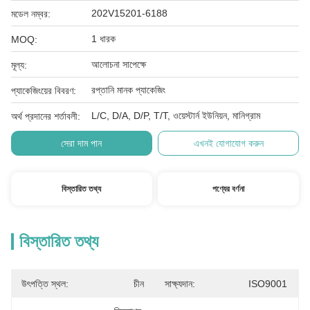
202V15201-6188
মডেল নম্বর:
1 ধারক
MOQ:
আলোচনা সাপেক্ষে
মূল্য:
রপ্তানি মানক প্যাকেজিং
প্যাকেজিংয়ের বিবরণ:
L/C, D/A, D/P, T/T, ওয়েস্টার্ন ইউনিয়ন, মানিগ্রাম
অর্থ প্রদানের শর্তাবলী:
সেরা দাম পান
এখনই যোগাযোগ করুন
বিস্তারিত তথ্য
পণ্যের বর্ণনা
বিস্তারিত তথ্য
উৎপত্তি স্থল:
চীন
সাক্ষ্যদান:
ISO9001