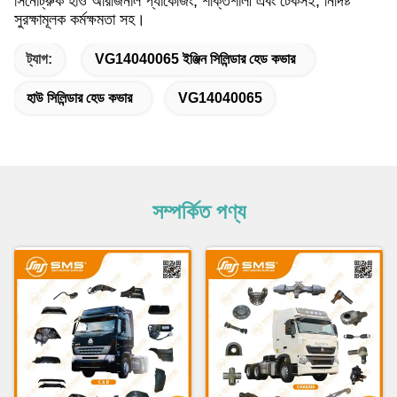
সিনোট্রুক হাও অরিজিনাল প্যাকেজিং, শক্তিশালী এবং টেকসই, নির্দিষ্ট
সুরক্ষামূলক কর্মক্ষমতা সহ।
ট্যাগ:
VG14040065 ইঞ্জিন সিলিন্ডার হেড কভার
হাউ সিলিন্ডার হেড কভার
VG14040065
সম্পর্কিত পণ্য