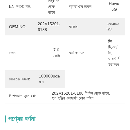
নিষ্কাশন 
Howo 
EN অংশের নাম:
ব্রেক 
অ্যাডাপ্টার মডেল:
T5G
পাইপ
202V15201-
৪৭০×৯০ 
OEM NO:
আকার:
6188
মিমি
টি/
টি,এল/
7.6 
ওজন:
অর্থ প্রদান:
সি, 
কেজি
ওয়েস্টার্ন 
ইউনিয়ন
100000pcs/
যোগানের ক্ষমতা:
মাস
202V15201-6188 নির্গমন ব্রেক পাইপ
, 
বিশেষভাবে তুলে ধরা:
হাও ইঞ্জিন এক্সজাসট ব্রেক পাইপ
পণ্যের বর্ণনা