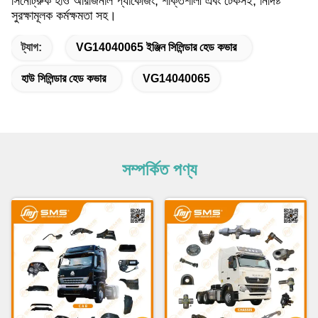
সিনোট্রুক হাও অরিজিনাল প্যাকেজিং, শক্তিশালী এবং টেকসই, নির্দিষ্ট
সুরক্ষামূলক কর্মক্ষমতা সহ।
ট্যাগ:
VG14040065 ইঞ্জিন সিলিন্ডার হেড কভার
হাউ সিলিন্ডার হেড কভার
VG14040065
সম্পর্কিত পণ্য