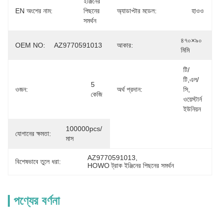
ইঞ্জিনের 
EN অংশের নাম:
পিছনের 
অ্যাডাপ্টার মডেল:
হাওও
সমর্থন
৪৭০×৯০ 
OEM NO:
AZ9770591013
আকার:
মিমি
টি/
টি,এল/
5 
ওজন:
অর্থ প্রদান:
সি, 
কেজি
ওয়েস্টার্ন 
ইউনিয়ন
100000pcs/
যোগানের ক্ষমতা:
মাস
AZ9770591013
, 
বিশেষভাবে তুলে ধরা:
HOWO ট্রাক ইঞ্জিনের পিছনের সমর্থন
পণ্যের বর্ণনা