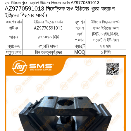
হাও ইঞ্জিনের খুচরা যন্ত্রাংশ ইঞ্জিনের পিছনের সমর্থন AZ9770591013
AZ9770591013 সিনোট্রুক হাও ইঞ্জিনের খুচরা যন্ত্রাংশ
ইঞ্জিনের পিছনের সমর্থন
অংশের নাম
মূল শব্দ
ইঞ্জিনের পিছনের সমর্থন
ইঞ্জিনের পিছনের সমর্থন
পার্ট নং
মডেল
AZ9770591013
হাওও ইঞ্জিনের অংশ
অর্থ
টি/টি,এল/সি,ডি/পি,
আকার
৪৭০×৯০ মিমি
প্রদান
ওয়েস্টার্ন ইউনিয়ন
প্যাকেজ
রপ্তানি মামলা
গ্যারান্টি
ছয় মাস
সমুদ্র বন্দর
চীন গুরুত্বপূর্ণ বন্দর
MOQ
১ পিসি