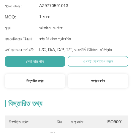
AZ9770591013
মডেল নম্বর:
1 ধারক
MOQ:
আলোচনা সাপেক্ষে
মূল্য:
রপ্তানি মানক প্যাকেজিং
প্যাকেজিংয়ের বিবরণ:
L/C, D/A, D/P, T/T, ওয়েস্টার্ন ইউনিয়ন, মানিগ্রাম
অর্থ প্রদানের শর্তাবলী:
সেরা দাম পান
এখনই যোগাযোগ করুন
বিস্তারিত তথ্য
পণ্যের বর্ণনা
বিস্তারিত তথ্য
উৎপত্তি স্থল:
চীন
সাক্ষ্যদান:
ISO9001