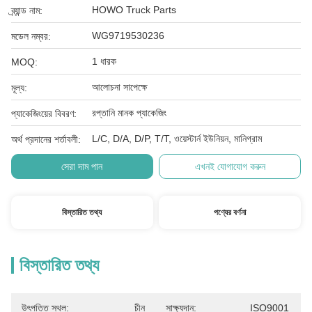
HOWO Truck Parts
ব্র্যান্ড নাম:
WG9719530236
মডেল নম্বর:
1 ধারক
MOQ:
আলোচনা সাপেক্ষে
মূল্য:
রপ্তানি মানক প্যাকেজিং
প্যাকেজিংয়ের বিবরণ:
L/C, D/A, D/P, T/T, ওয়েস্টার্ন ইউনিয়ন, মানিগ্রাম
অর্থ প্রদানের শর্তাবলী:
সেরা দাম পান
এখনই যোগাযোগ করুন
বিস্তারিত তথ্য
পণ্যের বর্ণনা
বিস্তারিত তথ্য
উৎপত্তি স্থল:
চীন
সাক্ষ্যদান:
ISO9001