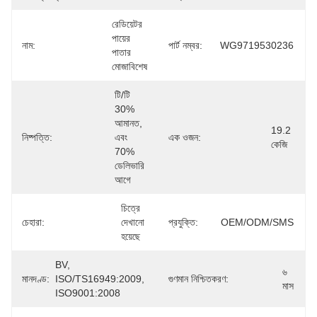
রেডিয়েটর 
পায়ের 
নাম:
পার্ট নম্বর:
WG9719530236
পাতার 
মোজাবিশেষ
টি/টি 
30% 
আমানত, 
19.2 
নিষ্পত্তি:
এবং 
এক ওজন:
কেজি
70% 
ডেলিভারি 
আগে
চিত্রে 
চেহারা:
দেখানো 
প্রযুক্তি:
OEM/ODM/SMS
হয়েছে
BV, 
৬ 
মানদণ্ড:
ISO/TS16949:2009, 
গুণমান নিশ্চিতকরণ:
মাস
ISO9001:2008