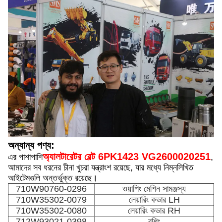
অন্যান্য পণ্য:
অ্যালটারেটর বেল্ট 6PK1423 VG2600020251
এর পাশাপাশি
,
আমাদের সব ধরনের চীনা খুচরা যন্ত্রাংশ রয়েছে, যার মধ্যে নিম্নলিখিত
আইটেমগুলি অন্তর্ভুক্ত রয়েছে।
710W90760-0296
ওয়াশিং মেশিন সামঞ্জস্য
710W35302-0079
লেয়ারিং কভার LH
710W35302-0080
লেয়ারিং কভার RH
712W93021-0398
বুশিং