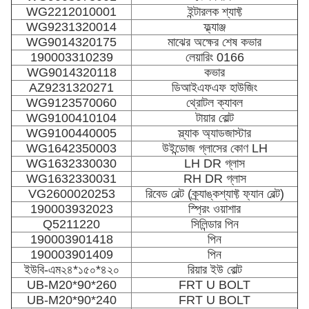
WG2212010001
ইন্টারলক শ্যাফ্ট
WG9231320014
ফ্ল্যাঞ্জ
WG9014320175
মাঝের অক্ষের শেষ কভার
190003310239
লেয়ারিং 0166
WG9014320118
কভার
AZ9231320271
ডিআইএফএফ হাউজিং
WG9123570060
থ্রোটল ক্যাবল
WG9100410104
টায়ার বোল্ট
WG9100440005
স্ল্যাক অ্যাডজাস্টার
WG1642350003
উইন্ডোজ গ্লাসের কোণ LH
WG1632330030
LH DR গ্লাস
WG1632330031
RH DR গ্লাস
VG2600020253
রিবেড বেল্ট (ক্র্যাঙ্কশ্যাফ্ট ফ্যান বেল্ট)
190003932023
স্প্রিং ওয়াশার
Q5211220
সিলিন্ডার পিন
190003901418
পিন
190003901409
পিন
ইউবি-এম২৪*১৫০*৪২০
রিয়ার ইউ বোল্ট
UB-M20*90*260
FRT U BOLT
UB-M20*90*240
FRT U BOLT