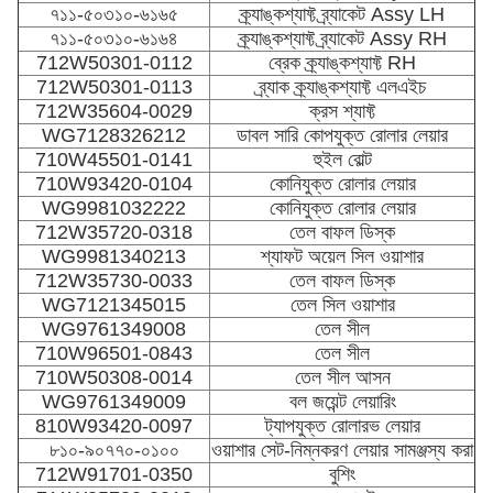
৭১১-৫০৩১০-৬১৬৫
ক্র্যাঙ্কশ্যাফ্ট ব্র্যাকেট Assy LH
৭১১-৫০৩১০-৬১৬৪
ক্র্যাঙ্কশ্যাফ্ট ব্র্যাকেট Assy RH
712W50301-0112
ব্রেক ক্র্যাঙ্কশ্যাফ্ট RH
712W50301-0113
ব্র্যাক ক্র্যাঙ্কশ্যাফ্ট এলএইচ
712W35604-0029
ক্রস শ্যাফ্ট
WG7128326212
ডাবল সারি কোপযুক্ত রোলার লেয়ার
710W45501-0141
হুইল বোল্ট
710W93420-0104
কোনিযুক্ত রোলার লেয়ার
WG9981032222
কোনিযুক্ত রোলার লেয়ার
712W35720-0318
তেল বাফল ডিস্ক
WG9981340213
শ্যাফট অয়েল সিল ওয়াশার
712W35730-0033
তেল বাফল ডিস্ক
WG7121345015
তেল সিল ওয়াশার
WG9761349008
তেল সীল
710W96501-0843
তেল সীল
710W50308-0014
তেল সীল আসন
WG9761349009
বল জয়েন্ট লেয়ারিং
810W93420-0097
ট্যাপযুক্ত রোলারভ লেয়ার
৮১০-৯০৭৭০-০১০০
ওয়াশার সেট-নিম্নকরণ লেয়ার সামঞ্জস্য করা
712W91701-0350
বুশিং