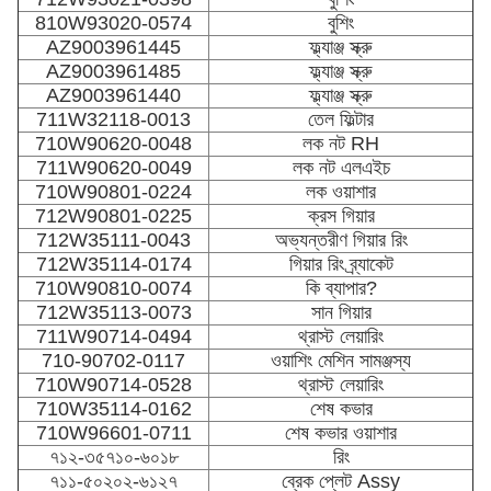
810W93020-0574
বুশিং
AZ9003961445
ফ্ল্যাঞ্জ স্ক্রু
AZ9003961485
ফ্ল্যাঞ্জ স্ক্রু
AZ9003961440
ফ্ল্যাঞ্জ স্ক্রু
711W32118-0013
তেল ফিল্টার
710W90620-0048
লক নট RH
711W90620-0049
লক নট এলএইচ
710W90801-0224
লক ওয়াশার
712W90801-0225
ক্রস গিয়ার
712W35111-0043
অভ্যন্তরীণ গিয়ার রিং
712W35114-0174
গিয়ার রিং ব্র্যাকেট
710W90810-0074
কি ব্যাপার?
712W35113-0073
সান গিয়ার
711W90714-0494
থ্রাস্ট লেয়ারিং
710-90702-0117
ওয়াশিং মেশিন সামঞ্জস্য
710W90714-0528
থ্রাস্ট লেয়ারিং
710W35114-0162
শেষ কভার
710W96601-0711
শেষ কভার ওয়াশার
৭১২-৩৫৭১০-৬০১৮
রিং
৭১১-৫০২০২-৬১২৭
ব্রেক প্লেট Assy