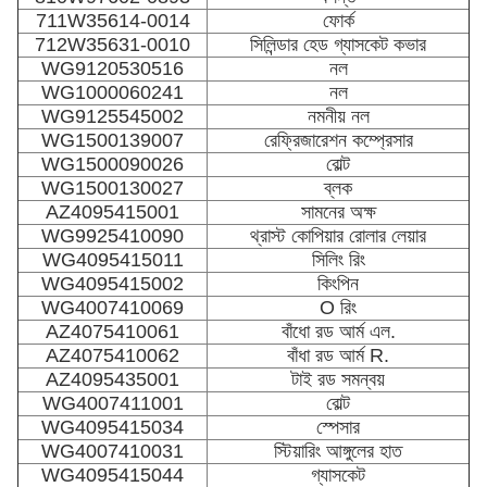
711W35614-0014
ফোর্ক
712W35631-0010
সিলিন্ডার হেড গ্যাসকেট কভার
WG9120530516
নল
WG1000060241
নল
WG9125545002
নমনীয় নল
WG1500139007
রেফ্রিজারেশন কম্প্রেসার
WG1500090026
বোল্ট
WG1500130027
ব্লক
AZ4095415001
সামনের অক্ষ
WG9925410090
থ্রাস্ট কোপিয়ার রোলার লেয়ার
WG4095415011
সিলিং রিং
WG4095415002
কিংপিন
WG4007410069
O রিং
AZ4075410061
বাঁধো রড আর্ম এল.
AZ4075410062
বাঁধা রড আর্ম R.
AZ4095435001
টাই রড সমন্বয়
WG4007411001
বোল্ট
WG4095415034
স্পেসার
WG4007410031
স্টিয়ারিং আঙ্গুলের হাত
WG4095415044
গ্যাসকেট