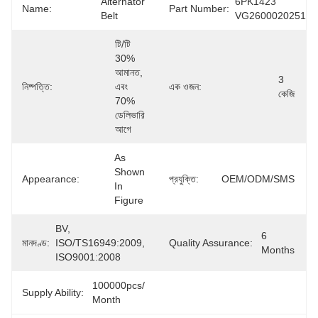
Alternator 
6PK1423 
Name:
Part Number:
Belt
VG2600020251
টি/টি 
30% 
আমানত, 
3 
নিষ্পত্তি:
এবং 
এক ওজন:
কেজি
70% 
ডেলিভারি 
আগে
As 
Shown 
Appearance:
প্রযুক্তি:
OEM/ODM/SMS
In 
Figure
BV, 
6 
মানদণ্ড:
ISO/TS16949:2009, 
Quality Assurance:
Months
ISO9001:2008
100000pcs/ 
Supply Ability:
Month