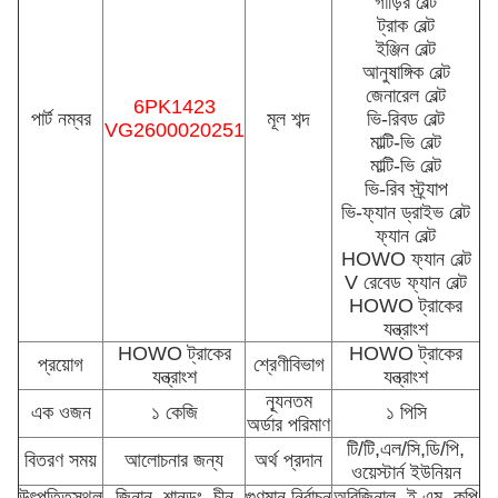
গাড়ির বেল্ট
ট্রাক বেল্ট
ইঞ্জিন বেল্ট
আনুষাঙ্গিক বেল্ট
জেনারেল বেল্ট
6PK1423
পার্ট নম্বর
মূল শব্দ
ভি-রিবড বেল্ট
VG2600020251
মাল্টি-ভি বেল্ট
মাল্টি-ভি বেল্ট
ভি-রিব স্ট্র্যাপ
ভি-ফ্যান ড্রাইভ বেল্ট
ফ্যান বেল্ট
HOWO ফ্যান বেল্ট
V রেবেড ফ্যান বেল্ট
HOWO ট্রাকের
যন্ত্রাংশ
HOWO ট্রাকের
HOWO ট্রাকের
প্রয়োগ
শ্রেণীবিভাগ
যন্ত্রাংশ
যন্ত্রাংশ
ন্যূনতম
এক ওজন
১ কেজি
১ পিসি
অর্ডার পরিমাণ
টি/টি,এল/সি,ডি/পি,
বিতরণ সময়
আলোচনার জন্য
অর্থ প্রদান
ওয়েস্টার্ন ইউনিয়ন
উৎপত্তিস্থল
জিনান, শানডং, চীন
গুণমান নির্বাচন
অরিজিনাল, ই এম, কপি