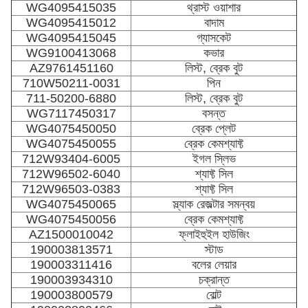
WG4095415035
থ্রাস্ট ওয়াশার
WG4095415012
বাদাম
WG4095415045
গ্যাসকেট
WG9100413068
কভার
AZ9761451160
লিস্ট, ব্রেক বুট
710W50211-0031
পিন
711-50200-6880
লিস্ট, ব্রেক বুট
WG7117450317
বসন্ত
WG4075450050
ব্রেক প্লেট
WG4075450055
ব্রেক কেমশ্যাফ্ট
712W93404-6005
ইগল স্লিভ
712W96502-6040
শ্যাফ্ট সিল
712W96503-0383
শ্যাফ্ট সিল
WG4075450065
স্ল্যাক রেজল্টার সমন্বয়
WG4075450056
ব্রেক কেমশ্যাফ্ট
AZ1500010042
ফ্লাইহুইল হাউজিং
190003813571
স্টাড
190003311416
বলের লেয়ার
190003934310
চক্রান্ত
190003800579
বোল্ট