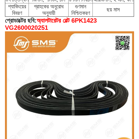
প্যাকিংয়ের
গ্রাহকের অনুরোধ
গুণমান
ছয় মাস
বিবরণ
অনুযায়ী
নিশ্চিতকরণ
প্রোডাক্টের ছবি:
অ্যালটারেটর বেল্ট 6PK1423
VG2600020251