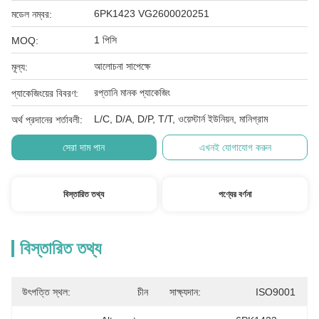
6PK1423 VG2600020251
মডেল নম্বর:
1 পিসি
MOQ:
আলোচনা সাপেক্ষে
মূল্য:
রপ্তানি মানক প্যাকেজিং
প্যাকেজিংয়ের বিবরণ:
L/C, D/A, D/P, T/T, ওয়েস্টার্ন ইউনিয়ন, মানিগ্রাম
অর্থ প্রদানের শর্তাবলী:
সেরা দাম পান
এখনই যোগাযোগ করুন
বিস্তারিত তথ্য
পণ্যের বর্ণনা
বিস্তারিত তথ্য
উৎপত্তি স্থল:
চীন
সাক্ষ্যদান:
ISO9001