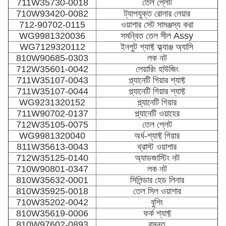
711W35730-0018
তেল প্লেট
710W93420-0082
ট্যাপযুক্ত রোলার লেয়ার
712-90702-0115
ওয়াশার সেট সামঞ্জস্য করা
WG9981320036
সমন্বিত তেল সীল Assy
WG7129320112
ইনপুট শ্যাফ্ট ফ্ল্যাঞ্জ অ্যাসি
810W90685-0303
লক নট
712W35601-0042
লেয়ারিং হাউজিং
711W35107-0043
প্ল্যানেটি গিয়ার শ্যাফ্ট
711W35107-0044
প্ল্যানেটি গিয়ার শ্যাফ্ট
WG9231320152
প্ল্যানেটি গিয়ার
711W90702-0137
প্ল্যানেটি ওয়াহের
712W35105-0075
তেল প্লেট
WG9981320040
অর্ধ-শ্যাফ্ট গিয়ার
811W35613-0043
থ্রাস্ট ওয়াশার
712W35125-0140
অ্যাডজাস্টিং নট
710W90801-0347
লক নট
810W35632-0001
সিলিন্ডার হেড লিনার
810W35925-0018
তেল সিল ওয়াশার
710W35202-0042
বুশিং
810W35619-0006
ফর্ক শ্যাফ্ট
810W97602-0893
বসন্ত