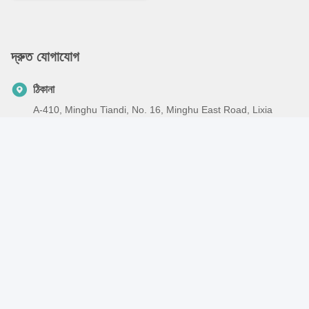
দ্রুত যোগাযোগ
ঠিকানা
A-410, Minghu Tiandi, No. 16, Minghu East Road, Lixia
District, Jinan
টেলিফোন
86-531-85608477
ই-মেইল
sales002@sinosms.com
গোপনীয়তা নীতি
|
সাইট ম্যাপ
| চীন ভালো মানের HOWO ট্রাক যন্ত্রাংশ সরবরাহকারী।
কপিরাইট © 2022-2026 SMS Co., Ltd. সমস্ত অধিকার সংরক্ষিত।