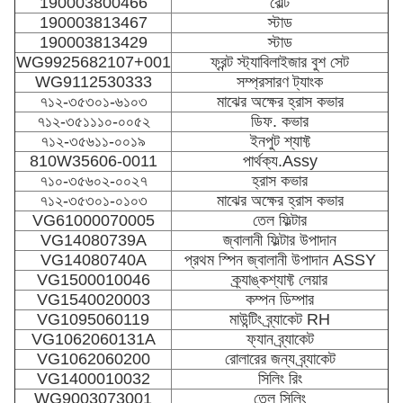
190003800466
বোল্ট
190003813467
স্টাড
190003813429
স্টাড
WG9925682107+001
ফ্রন্ট স্ট্যাবিলাইজার বুশ সেট
WG9112530333
সম্প্রসারণ ট্যাংক
৭১২-৩৫৩০১-৬১০৩
মাঝের অক্ষের হ্রাস কভার
৭১২-৩৫১১১০-০০৫২
ডিফ. কভার
৭১২-৩৫৬১১-০০১৯
ইনপুট শ্যাফ্ট
810W35606-0011
পার্থক্য.Assy
৭১০-৩৫৬০২-০০২৭
হ্রাস কভার
৭১২-৩৫৩০১-০১০৩
মাঝের অক্ষের হ্রাস কভার
VG61000070005
তেল ফিল্টার
VG14080739A
জ্বালানী ফিল্টার উপাদান
VG14080740A
প্রথম স্পিন জ্বালানী উপাদান ASSY
VG1500010046
ক্র্যাঙ্কশ্যাফ্ট লেয়ার
VG1540020003
কম্পন ডিম্পার
VG1095060119
মাউন্টিং ব্র্যাকেট RH
VG1062060131A
ফ্যান ব্র্যাকেট
VG1062060200
রোলারের জন্য ব্র্যাকেট
VG1400010032
সিলিং রিং
WG9003073001
তেল সিলিং