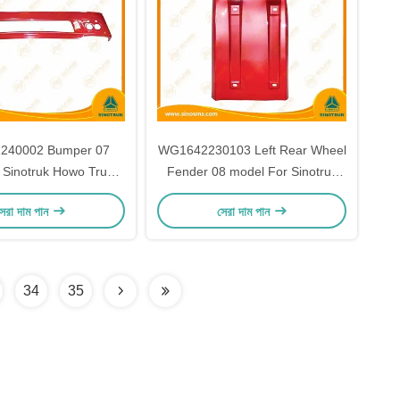
240002 Bumper 07
WG1642230103 Left Rear Wheel
 Sinotruk Howo Truck
Fender 08 model For Sinotruk
B Spare Parts
Howo Truck CAB Spare Parts
েরা দাম পান
সেরা দাম পান
34
35