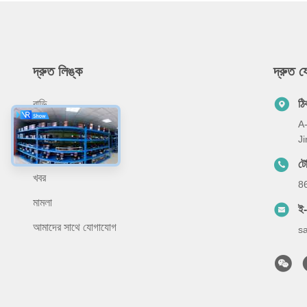
দ্রুত লিঙ্ক
দ্রুত 
বাড়ি
ঠি
A-
আমাদের সম্বন্ধে
J
পণ্য
ট
খবর
8
মামলা
ই
আমাদের সাথে যোগাযোগ
s