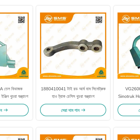
 তেল বিভাজক
1880410041 টাই রড আর্ম বাম সিনোট্রুক
VG2600
জিন খুচরা যন্ত্রাংশ
হাও ট্রাক চেসিস খুচরা যন্ত্রাংশ
Sinotruk Howo 
ান
সেরা দাম পান
স