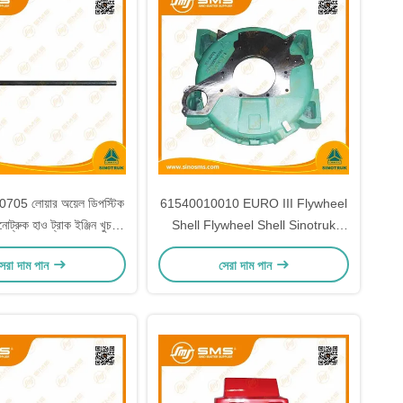
5 লোয়ার অয়েল ডিপস্টিক
61540010010 EURO III Flywheel
োট্রুক হাও ট্রাক ইঞ্জিন খুচরা
Shell Flywheel Shell Sinotruk
যন্ত্রাংশ
Howo ট্রাক ইঞ্জিন খুচরা যন্ত্রাংশ
েরা দাম পান
সেরা দাম পান